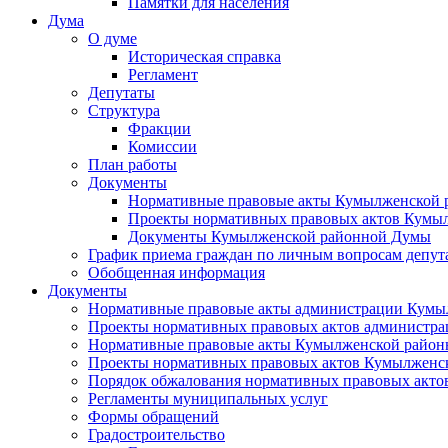
Памятки для населения
Дума
О думе
Историческая справка
Регламент
Депутаты
Структура
Фракции
Комиссии
План работы
Документы
Нормативные правовые акты Кумылженской
Проекты нормативных правовых актов Кумы
Документы Кумылженской районной Думы
График приема граждан по личным вопросам депут
Обобщенная информация
Документы
Нормативные правовые акты администрации Кумы
Проекты нормативных правовых актов администра
Нормативные правовые акты Кумылженской райо
Проекты нормативных правовых актов Кумылженс
Порядок обжалования нормативных правовых акто
Регламенты муниципальных услуг
Формы обращений
Градостроительство