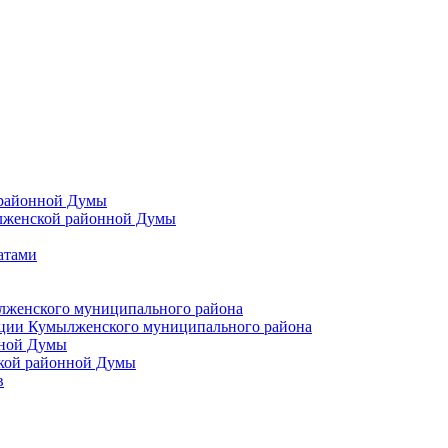
 районной Думы
лженской районной Думы
атами
лженского муниципального района
ции Кумылженского муниципального района
нной Думы
кой районной Думы
в