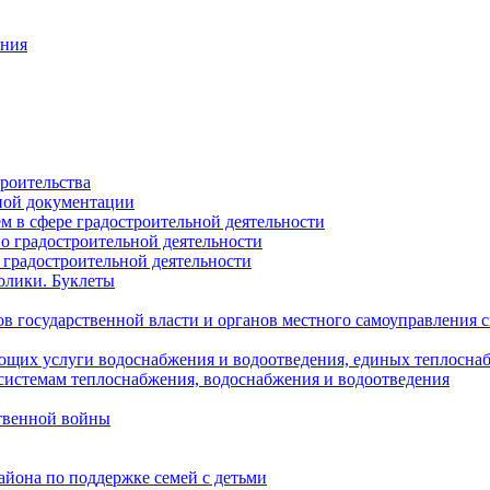
ания
роительства
ной документации
 в сфере градостроительной деятельности
о градостроительной деятельности
 градостроительной деятельности
олики. Буклеты
в государственной власти и органов местного самоуправления
ющих услуги водоснабжения и водоотведения, единых теплосн
истемам теплоснабжения, водоснабжения и водоотведения
твенной войны
йона по поддержке семей с детьми