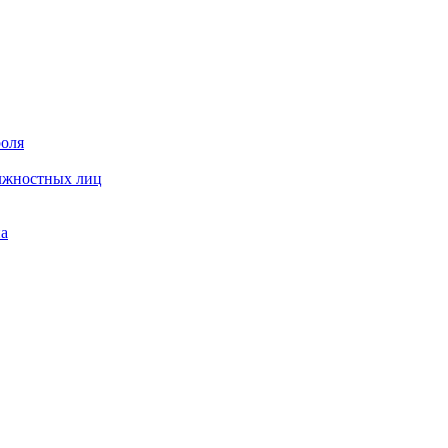
роля
олжностных лиц
на