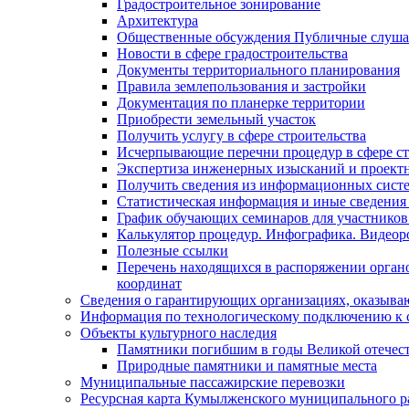
Градостроительное зонирование
Архитектура
Общественные обсуждения Публичные слуш
Новости в сфере градостроительства
Документы территориального планирования
Правила землепользования и застройки
Документация по планерке территории
Приобрести земельный участок
Получить услугу в сфере строительства
Исчерпывающие перечни процедур в сфере ст
Экспертиза инженерных изысканий и проект
Получить сведения из информационных систем
Статистическая информация и иные сведения 
График обучающих семинаров для участников
Калькулятор процедур. Инфографика. Видеор
Полезные ссылки
Перечень находящихся в распоряжении органо
координат
Сведения о гарантирующих организациях, оказыва
Информация по технологическому подключению к с
Объекты культурного наследия
Памятники погибшим в годы Великой отечес
Природные памятники и памятные места
Муниципальные пассажирские перевозки
Ресурсная карта Кумылженского муниципального ра