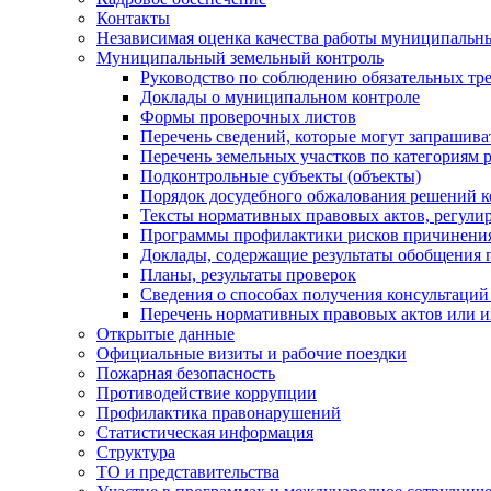
Контакты
Независимая оценка качества работы муниципальн
Муниципальный земельный контроль
Руководство по соблюдению обязательных тр
Доклады о муниципальном контроле
Формы проверочных листов
Перечень сведений, которые могут запрашива
Перечень земельных участков по категориям 
Подконтрольные субъекты (объекты)
Порядок досудебного обжалования решений ко
Тексты нормативных правовых актов, регули
Программы профилактики рисков причинения
Доклады, содержащие результаты обобщения 
Планы, результаты проверок
Сведения о способах получения консультаций
Перечень нормативных правовых актов или и
Открытые данные
Официальные визиты и рабочие поездки
Пожарная безопасность
Противодействие коррупции
Профилактика правонарушений
Статистическая информация
Структура
ТО и представительства