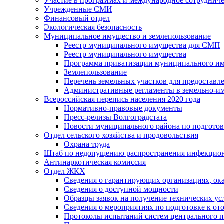
Участие в программах и международное сотруднич
Учрежденные СМИ
Финансовый отдел
Экологическая безопасность
Муниципальное имущество и землепользование
Реестр муниципального имущества для СМП
Реестр муниципального имущества
Программа приватизации муниципального и
Землепользование
Перечень земельных участков для предоставл
Административные регламенты в земельно-и
Всероссийская перепись населения 2020 года
Нормативно-правовые документы
Пресс-релизы Волгоградстата
Новости муниципального района по подгото
Отдел сельского хозяйства и продовольствия
Охрана труда
Штаб по недопущению распространения инфекцио
Антинаркотическая комиссия
Отдел ЖКХ
Сведения о гарантирующих организациях, ок
Сведения о доступной мощности
Образцы заявок на получение технических ус
Сведения о мероприятиях по подготовке к от
Протоколы испытаний систем центрального п