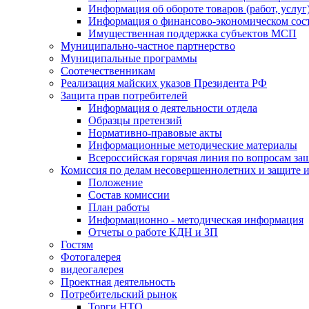
Информация об обороте товаров (работ, услу
Информация о финансово-экономическом сост
Имущественная поддержка субъектов МСП
Муниципально-частное партнерство
Муниципальные программы
Соотечественникам
Реализация майских указов Президента РФ
Защита прав потребителей
Информация о деятельности отдела
Образцы претензий
Нормативно-правовые акты
Информационные методические материалы
Всероссийская горячая линия по вопросам за
Комиссия по делам несовершеннолетних и защите и
Положение
Состав комиссии
План работы
Информационно - методическая информация
Отчеты о работе КДН и ЗП
Гостям
Фотогалерея
видеогалерея
Проектная деятельность
Потребительский рынок
Торги НТО