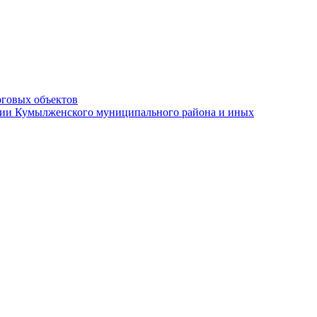
рговых объектов
ации Кумылженского муниципального района и иных