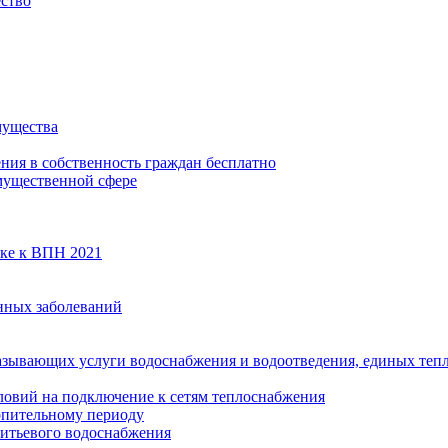
ество
мущества
ения в собственность граждан бесплатно
мущественной сфере
вке к ВПН 2021
нных заболеваний
азывающих услуги водоснабжения и водоотведения, единых те
ловий на подключение к сетям теплоснабжения
опительному периоду
итьевого водоснабжения