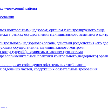
ых учреждений района
ебований
ться контрольным (надзором) органом у контролируемого лица
риска в рамках осуществления муниципального земельного конт
нтрольного (надзорного) органа, действий (бездействия) его д
рующих осуществление, муниципального контроля
 вреда (ущерба) охраняемым законом ценностями
правоприменительной практики контрольного(надзорного) орга
 по вопросам соблюдения обязательных требований
х отдельных частей, содержащих обязательные требования