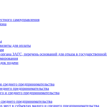
естного самоуправления
йона
ты
визиты для оплаты
там
 органа ЗАГС, перечень оснований для отказа в государственной
рмирования
ядок подачи
и среднего предпринимательства
реднего предпринимательства
о и среднего предпринимательства
 среднего предпринимательства
 мест в субъектах малого и среднего предпринимательства