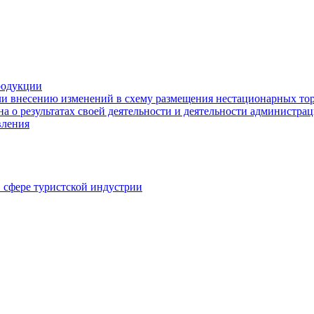
родукции
ли внесению изменений в схему размещения нестационарных то
а о результатах своей деятельности и деятельности администр
вления
в сфере туристской индустрии