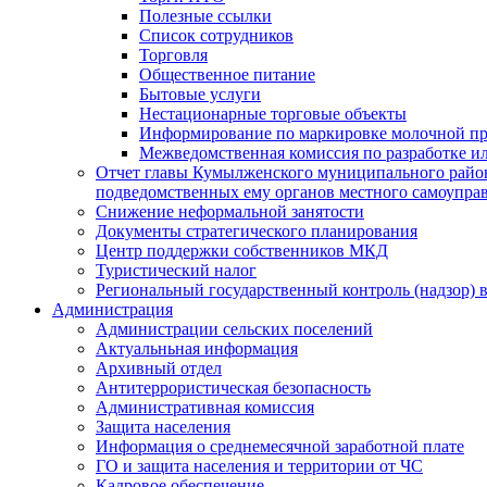
Полезные ссылки
Список сотрудников
Торговля
Общественное питание
Бытовые услуги
Нестационарные торговые объекты
Информирование по маркировке молочной п
Межведомственная комиссия по разработке и
Отчет главы Кумылженского муниципального район
подведомственных ему органов местного самоупра
Снижение неформальной занятости
Документы стратегического планирования
Центр поддержки собственников МКД
Туристический налог
Региональный государственный контроль (надзор) 
Администрация
Администрации сельских поселений
Актуальньная информация
Архивный отдел
Антитеррористическая безопасность
Административная комиссия
Защита населения
Информация о среднемесячной заработной плате
ГО и защита населения и территории от ЧС
Кадровое обеспечение