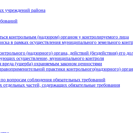
ых учреждений района
ебований
ться контрольным (надзором) органом у контролируемого лица
риска в рамках осуществления муниципального земельного конт
нтрольного (надзорного) органа, действий (бездействия) его д
рующих осуществление, муниципального контроля
 вреда (ущерба) охраняемым законом ценностями
правоприменительной практики контрольного(надзорного) орга
 по вопросам соблюдения обязательных требований
х отдельных частей, содержащих обязательные требования