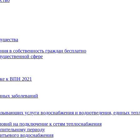
ество
мущества
ения в собственность граждан бесплатно
мущественной сфере
вке к ВПН 2021
нных заболеваний
азывающих услуги водоснабжения и водоотведения, единых те
ловий на подключение к сетям теплоснабжения
опительному периоду
итьевого водоснабжения