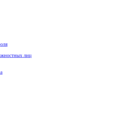
роля
олжностных лиц
на