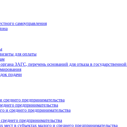
естного самоуправления
йона
ты
визиты для оплаты
там
 органа ЗАГС, перечень оснований для отказа в государственной
рмирования
ядок подачи
и среднего предпринимательства
реднего предпринимательства
о и среднего предпринимательства
 среднего предпринимательства
 мест в субъектах малого и среднего предпринимательства