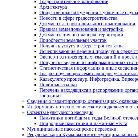
Градостроительное зонирование
Архитектура
Общественные обсуждения Публичные слуш
Новости в сфере градостроительства
Документы территориального планирования
Правила землепользования и застройки
Документация по планерке территории
Приобрести земельный участок
Получить услугу в сфере строительства
Исчерпывающие перечни процедур в сфере ст
Экспертиза инженерных изысканий и проект
Получить сведения из информационных систем
Статистическая информация и иные сведения 
График обучающих семинаров для участников
Калькулятор процедур. Инфографика. Видеор
Полезные ссылки
Перечень находящихся в распоряжении органо
координат
Сведения о гарантирующих организациях, оказыва
Информация по технологическому подключению к с
Объекты культурного наследия
Памятники погибшим в годы Великой отечес
Природные памятники и памятные места
Муниципальные пассажирские перевозки
Ресурсная карта Кумылженского муниципального ра