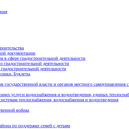
ания
роительства
ной документации
 в сфере градостроительной деятельности
о градостроительной деятельности
 градостроительной деятельности
олики. Буклеты
в государственной власти и органов местного самоуправления
ющих услуги водоснабжения и водоотведения, единых теплосн
истемам теплоснабжения, водоснабжения и водоотведения
твенной войны
йона по поддержке семей с детьми