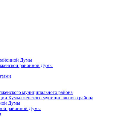
 районной Думы
лженской районной Думы
атами
лженского муниципального района
ции Кумылженского муниципального района
нной Думы
кой районной Думы
в