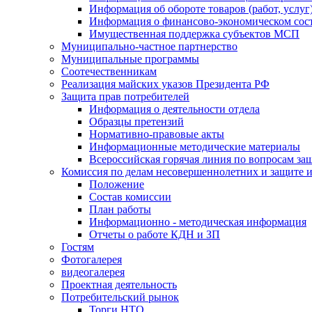
Информация об обороте товаров (работ, услу
Информация о финансово-экономическом сост
Имущественная поддержка субъектов МСП
Муниципально-частное партнерство
Муниципальные программы
Соотечественникам
Реализация майских указов Президента РФ
Защита прав потребителей
Информация о деятельности отдела
Образцы претензий
Нормативно-правовые акты
Информационные методические материалы
Всероссийская горячая линия по вопросам за
Комиссия по делам несовершеннолетних и защите и
Положение
Состав комиссии
План работы
Информационно - методическая информация
Отчеты о работе КДН и ЗП
Гостям
Фотогалерея
видеогалерея
Проектная деятельность
Потребительский рынок
Торги НТО