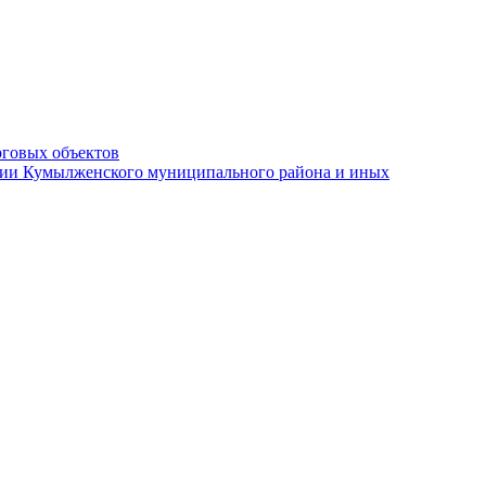
рговых объектов
ации Кумылженского муниципального района и иных