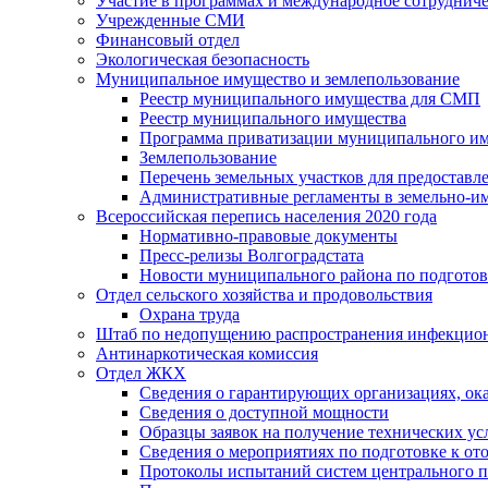
Участие в программах и международное сотруднич
Учрежденные СМИ
Финансовый отдел
Экологическая безопасность
Муниципальное имущество и землепользование
Реестр муниципального имущества для СМП
Реестр муниципального имущества
Программа приватизации муниципального и
Землепользование
Перечень земельных участков для предоставл
Административные регламенты в земельно-и
Всероссийская перепись населения 2020 года
Нормативно-правовые документы
Пресс-релизы Волгоградстата
Новости муниципального района по подгото
Отдел сельского хозяйства и продовольствия
Охрана труда
Штаб по недопущению распространения инфекцио
Антинаркотическая комиссия
Отдел ЖКХ
Сведения о гарантирующих организациях, ок
Сведения о доступной мощности
Образцы заявок на получение технических ус
Сведения о мероприятиях по подготовке к от
Протоколы испытаний систем центрального п