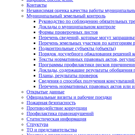
Контакты
Независимая оценка качества работы муниципальн
Муниципальный земельный контроль
Руководство по соблюдению обязательных тр
Доклады о муниципальном контроле
Формы проверочных листов
Перечень сведений, которые могут запрашива
Перечень земельных участков по категориям 
Подконтрольные субъекты (объекты)
Порядок досудебного обжалования решений ко
Тексты нормативных правовых актов, регули
Программы профилактики рисков причинения
Доклады, содержащие результаты обобщения 
Планы, результаты проверок
Сведения о способах получения консультаций
Перечень нормативных правовых актов или и
Открытые данные
Официальные визиты и рабочие поездки
Пожарная безопасность
Противодействие коррупции
Профилактика правонарушений
Статистическая информация
Структура
ТО и представительства