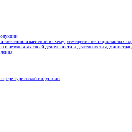
родукции
ли внесению изменений в схему размещения нестационарных то
а о результатах своей деятельности и деятельности администр
вления
в сфере туристской индустрии