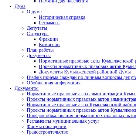
Памятки для населения
Дума
О думе
Историческая справка
Регламент
Депутаты
Структура
Фракции
Комиссии
План работы
Документы
Нормативные правовые акты Кумылженской
Проекты нормативных правовых актов Кумы
Документы Кумылженской районной Думы
График приема граждан по личным вопросам депут
Обобщенная информация
Документы
Нормативные правовые акты администрации Кумы
Проекты нормативных правовых актов администра
Нормативные правовые акты Кумылженской райо
Проекты нормативных правовых актов Кумылженс
Порядок обжалования нормативных правовых акто
Регламенты муниципальных услуг
Формы обращений
Градостроительство