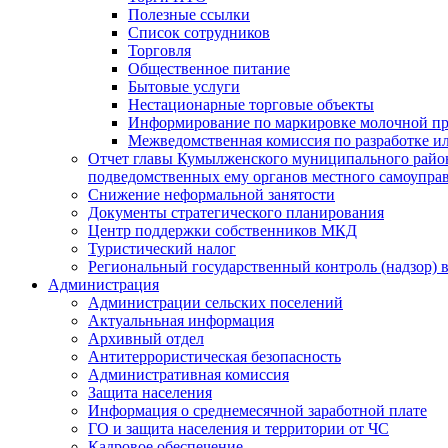
Полезные ссылки
Список сотрудников
Торговля
Общественное питание
Бытовые услуги
Нестационарные торговые объекты
Информирование по маркировке молочной п
Межведомственная комиссия по разработке и
Отчет главы Кумылженского муниципального район
подведомственных ему органов местного самоупра
Снижение неформальной занятости
Документы стратегического планирования
Центр поддержки собственников МКД
Туристический налог
Региональный государственный контроль (надзор) 
Администрация
Администрации сельских поселений
Актуальньная информация
Архивный отдел
Антитеррористическая безопасность
Административная комиссия
Защита населения
Информация о среднемесячной заработной плате
ГО и защита населения и территории от ЧС
Кадровое обеспечение