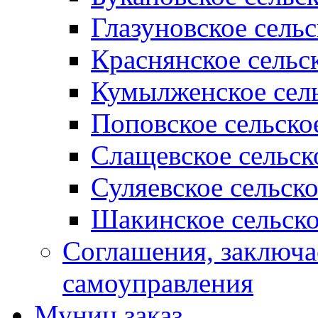
Глазуновское сель
Краснянское сельс
Кумылженское сель
Поповское сельско
Слащевское сельск
Суляевское сельск
Шакинское сельско
Соглашения, заключ
самоуправления
Муниц заказ