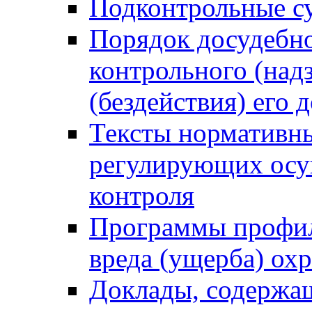
Подконтрольные су
Порядок досудебн
контрольного (надз
(бездействия) его
Тексты нормативны
регулирующих осу
контроля
Программы профил
вреда (ущерба) ох
Доклады, содержа