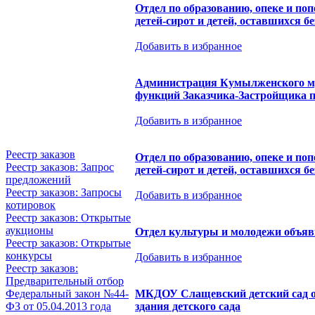
Отдел по образованию, опеке и по
детей-сирот и детей, оставшихся б
Добавить в избранное
Администрация Кумылженского му
функций Заказчика-Застройщика п
Добавить в избранное
Реестр заказов
Отдел по образованию, опеке и по
Реестр заказов: Запрос
детей-сирот и детей, оставшихся б
предложений
Реестр заказов: Запросы
Добавить в избранное
котировок
Реестр заказов: Открытые
аукционы
Отдел культуры и молодежи объяви
Реестр заказов: Открытые
конкурсы
Добавить в избранное
Реестр заказов:
Предварительный отбор
МКДОУ Слащевский детский сад об
Федеральный закон №44-
здания детского сада
ФЗ от 05.04.2013 года