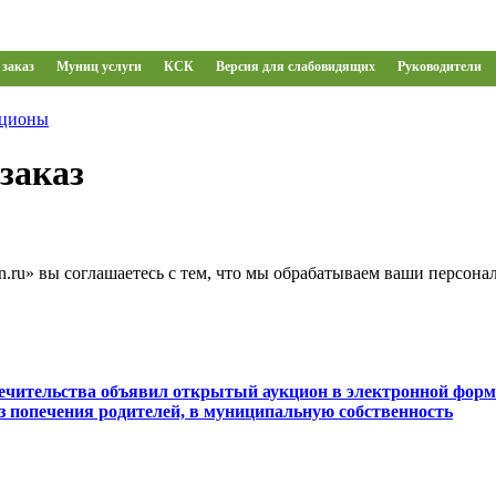
заказ
Муниц услуги
КСК
Версия для слабовидящих
Руководители
кционы
заказ
.ru» вы соглашаетесь с тем, что мы обрабатываем ваши персон
печительства объявил открытый аукцион в электронной форм
ез попечения родителей, в муниципальную собственность