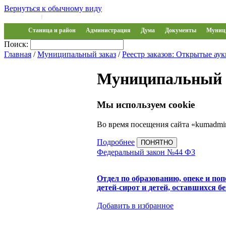
Вернуться к обычному виду
Войти на сайт
Регистрация
|
Станица и район
Администрация
Дума
Документы
Муниц 
Поиск:
Главная
/
Муниципальный заказ
/
Реестр заказов: Открытые ау
Муниципальный 
Мы используем cookie
Во время посещения сайта «kumadmin
Подробнее
ПОНЯТНО
Федеральный закон №44 ФЗ
Отдел по образованию, опеке и по
детей-сирот и детей, оставшихся б
Добавить в избранное