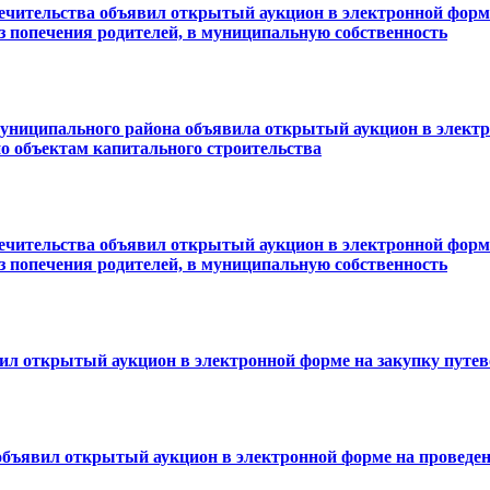
печительства объявил открытый аукцион в электронной форм
ез попечения родителей, в муниципальную собственность
ниципального района объявила открытый аукцион в электр
о объектам капитального строительства
печительства объявил открытый аукцион в электронной форм
ез попечения родителей, в муниципальную собственность
л открытый аукцион в электронной форме на закупку путевок
ъявил открытый аукцион в электронной форме на проведен