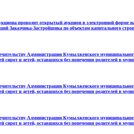
циона проводит открытый аукцион в электронной форме на
ций Заказчика-Застройщика по объектам капитального стро
опечительству Администрации Кумылженского муниципального
ей сирот и детей, оставшихся без попечения родителей в мун
опечительству Администрации Кумылженского муниципального
ей сирот и детей, оставшихся без попечения родителей в мун
опечительству Администрации Кумылженского муниципального
ей сирот и детей, оставшихся без попечения родителей в мун