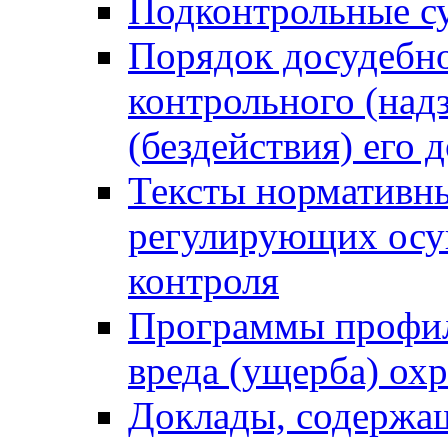
Подконтрольные су
Порядок досудебн
контрольного (надз
(бездействия) его
Тексты нормативны
регулирующих осу
контроля
Программы профил
вреда (ущерба) ох
Доклады, содержа