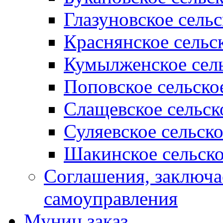
Глазуновское сель
Краснянское сельс
Кумылженское сель
Поповское сельско
Слащевское сельск
Суляевское сельск
Шакинское сельско
Соглашения, заключ
самоуправления
Муниц заказ