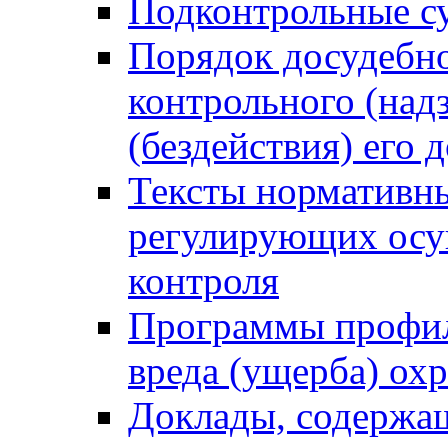
Подконтрольные су
Порядок досудебн
контрольного (надз
(бездействия) его
Тексты нормативны
регулирующих осу
контроля
Программы профил
вреда (ущерба) ох
Доклады, содержа