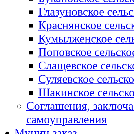
Глазуновское сель
Краснянское сельс
Кумылженское сель
Поповское сельско
Слащевское сельск
Суляевское сельск
Шакинское сельско
Соглашения, заключ
самоуправления
Муниц заказ