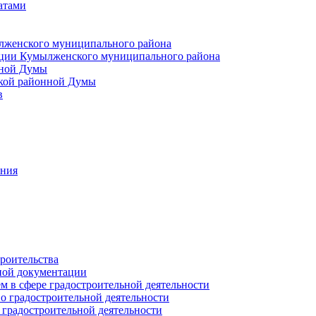
атами
лженского муниципального района
ции Кумылженского муниципального района
нной Думы
кой районной Думы
в
ания
роительства
ной документации
 в сфере градостроительной деятельности
о градостроительной деятельности
 градостроительной деятельности