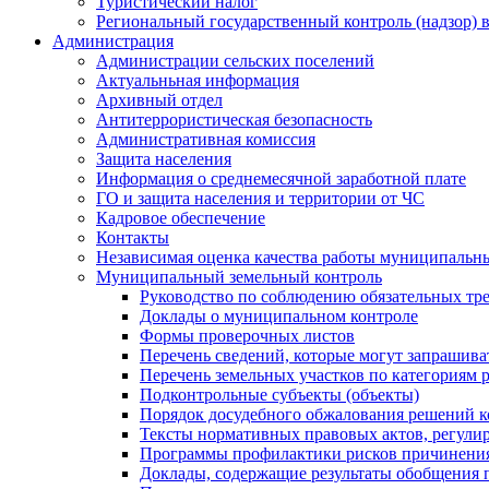
Туристический налог
Региональный государственный контроль (надзор) 
Администрация
Администрации сельских поселений
Актуальньная информация
Архивный отдел
Антитеррористическая безопасность
Административная комиссия
Защита населения
Информация о среднемесячной заработной плате
ГО и защита населения и территории от ЧС
Кадровое обеспечение
Контакты
Независимая оценка качества работы муниципальн
Муниципальный земельный контроль
Руководство по соблюдению обязательных тр
Доклады о муниципальном контроле
Формы проверочных листов
Перечень сведений, которые могут запрашива
Перечень земельных участков по категориям 
Подконтрольные субъекты (объекты)
Порядок досудебного обжалования решений ко
Тексты нормативных правовых актов, регули
Программы профилактики рисков причинения
Доклады, содержащие результаты обобщения 