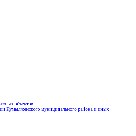
рговых объектов
ации Кумылженского муниципального района и иных