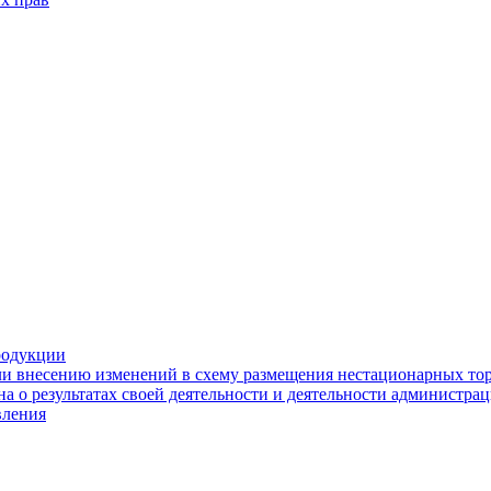
родукции
ли внесению изменений в схему размещения нестационарных то
а о результатах своей деятельности и деятельности администр
вления