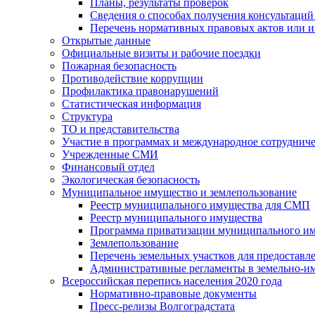
Планы, результаты проверок
Сведения о способах получения консультаций
Перечень нормативных правовых актов или и
Открытые данные
Официальные визиты и рабочие поездки
Пожарная безопасность
Противодействие коррупции
Профилактика правонарушений
Статистическая информация
Структура
ТО и представительства
Участие в программах и международное сотруднич
Учрежденные СМИ
Финансовый отдел
Экологическая безопасность
Муниципальное имущество и землепользование
Реестр муниципального имущества для СМП
Реестр муниципального имущества
Программа приватизации муниципального и
Землепользование
Перечень земельных участков для предоставл
Административные регламенты в земельно-и
Всероссийская перепись населения 2020 года
Нормативно-правовые документы
Пресс-релизы Волгоградстата