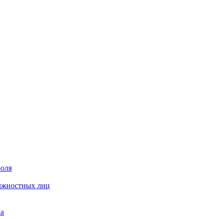
роля
олжностных лиц
на