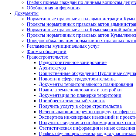
График приема граждан по личным вопросам депут
Обобщенная информация
Документы
Нормативные правовые акты администрации Кумы
Проекты нормативных правовых актов администра
Нормативные правовые акты Кумылженской райо
Проекты нормативных правовых актов Кумылженс
Порядок обжалования нормативных правовых акто
Регламенты муниципальных услуг
Формы обращений
Градостроительство
Градостроительное зонирование
Архитектура
Общественные обсуждения Публичные слуш
Новости в сфере градостроительства
Документы территориального планирования
Правила землепользования и застройки
Документация по планерке территории
Приобрести земельный участок
Получить услугу в сфере строительства
Исчерпывающие перечни процедур в сфере ст
Экспертиза инженерных изысканий и проект
Получить сведения из информационных систем
Статистическая информация и иные сведения 
График обучающих семинаров для участников