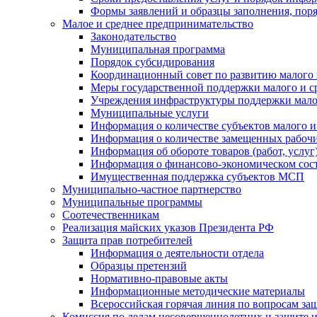
Формы заявлений и образцы заполнения, пор
Малое и среднее предпринимательство
Законодательство
Муниципальная программа
Порядок субсидирования
Координационный совет по развитию малого 
Меры государственной поддержки малого и с
Учреждения инфраструктуры поддержки малог
Муниципальные услуги
Информация о количестве субъектов малого и
Информация о количестве замещенных рабочих
Информация об обороте товаров (работ, услу
Информация о финансово-экономическом сост
Имущественная поддержка субъектов МСП
Муниципально-частное партнерство
Муниципальные программы
Соотечественникам
Реализация майских указов Президента РФ
Защита прав потребителей
Информация о деятельности отдела
Образцы претензий
Нормативно-правовые акты
Информационные методические материалы
Всероссийская горячая линия по вопросам за
Комиссия по делам несовершеннолетних и защите и