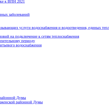
вке к ВПН 2021
нных заболеваний
азывающих услуги водоснабжения и водоотведения, единых те
ловий на подключение к сетям теплоснабжения
опительному периоду
итьевого водоснабжения
 районной Думы
лженской районной Думы