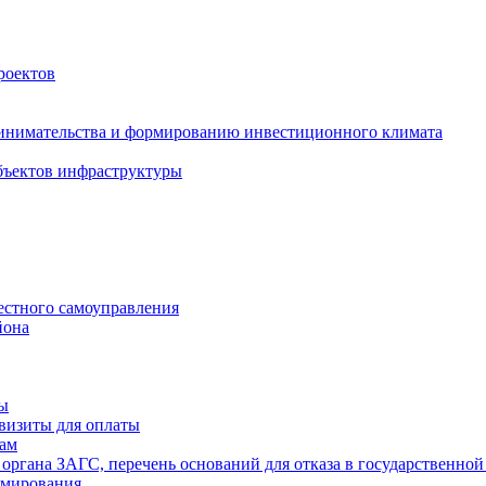
роектов
инимательства и формированию инвестиционного климата
бъектов инфраструктуры
естного самоуправления
йона
ты
визиты для оплаты
там
 органа ЗАГС, перечень оснований для отказа в государственной
рмирования