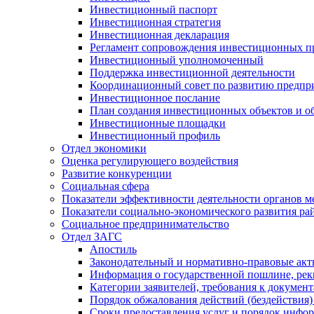
Инвестиционный паспорт
Инвестиционная стратегия
Инвестиционная декларация
Регламент сопровождения инвестиционных п
Инвестиционный уполномоченный
Поддержка инвестиционной деятельности
Координационный совет по развитию предпр
Инвестиционное послание
План создания инвестиционных объектов и о
Инвестиционные площадки
Инвестиционный профиль
Отдел экономики
Оценка регулирующего воздействия
Развитие конкуренции
Социальная сфера
Показатели эффективности деятельности органов м
Показатели социально-экономического развития ра
Социальное предпринимательство
Отдел ЗАГС
Апостиль
Законодательный и нормативно-правовые ак
Информация о государственной пошлине, рек
Категории заявителей, требования к докумен
Порядок обжалования действий (бездействия)
Сроки предоставления услуг и порядок инфо