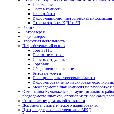
Положение
Состав комиссии
План работы
Информационно - методическая информация
Отчеты о работе КДН и ЗП
Гостям
Фотогалерея
видеогалерея
Проектная деятельность
Потребительский рынок
Торги НТО
Полезные ссылки
Список сотрудников
Торговля
Общественное питание
Бытовые услуги
Нестационарные торговые объекты
Информирование по маркировке молочной п
Межведомственная комиссия по разработке и
Отчет главы Кумылженского муниципального район
подведомственных ему органов местного самоупра
Снижение неформальной занятости
Документы стратегического планирования
Центр поддержки собственников МКД