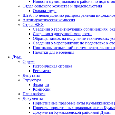
Новости муниципального района по подгото
Отдел сельского хозяйства и продовольствия
Охрана труда
Штаб по недопущению распространения инфекцио
Антинаркотическая комиссия
Отдел ЖКХ
Сведения о гарантирующих организациях, ок
Сведения о доступной мощности
Образцы заявок на получение технических ус
Сведения о мероприятиях по подготовке к от
Протоколы испытаний систем центрального п
Памятки для населения
Дума
О думе
Историческая справка
Регламент
Депутаты
Структура
Фракции
Комиссии
План работы
Документы
Нормативные правовые акты Кумылженской
Проекты нормативных правовых актов Кумы
Документы Кумылженской районной Думы