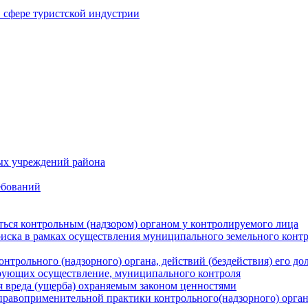
в сфере туристской индустрии
ых учреждений района
ебований
ться контрольным (надзором) органом у контролируемого лица
риска в рамках осуществления муниципального земельного конт
нтрольного (надзорного) органа, действий (бездействия) его д
рующих осуществление, муниципального контроля
 вреда (ущерба) охраняемым законом ценностями
правоприменительной практики контрольного(надзорного) орга