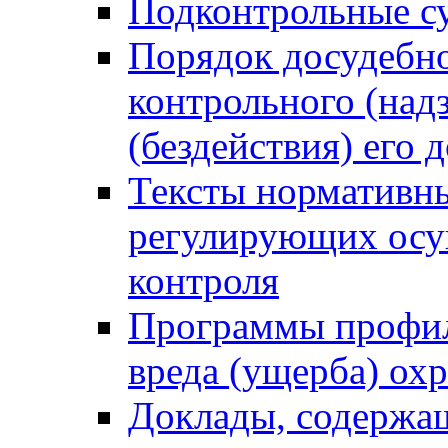
Подконтрольные су
Порядок досудебн
контрольного (надз
(бездействия) его
Тексты нормативны
регулирующих осу
контроля
Программы профил
вреда (ущерба) ох
Доклады, содержа