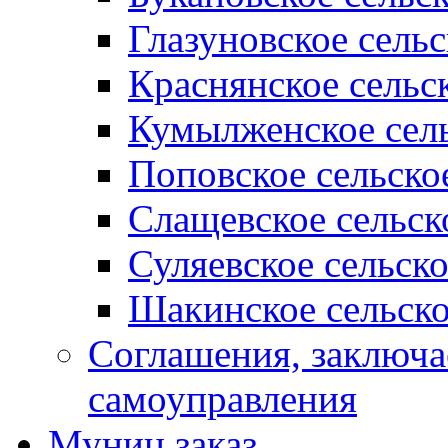
Глазуновское сель
Краснянское сельс
Кумылженское сель
Поповское сельско
Слащевское сельск
Суляевское сельск
Шакинское сельско
Соглашения, заключ
самоуправления
Муниц заказ