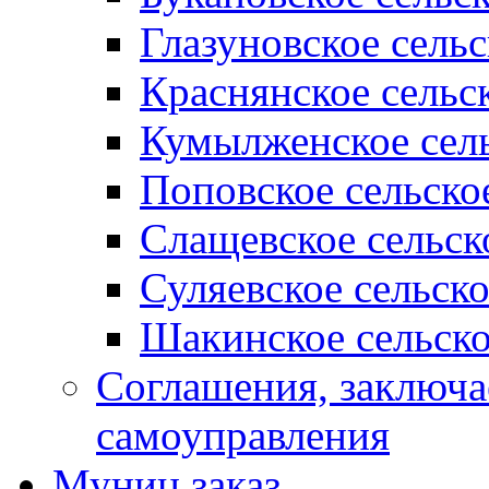
Глазуновское сель
Краснянское сельс
Кумылженское сель
Поповское сельско
Слащевское сельск
Суляевское сельск
Шакинское сельско
Соглашения, заключ
самоуправления
Муниц заказ