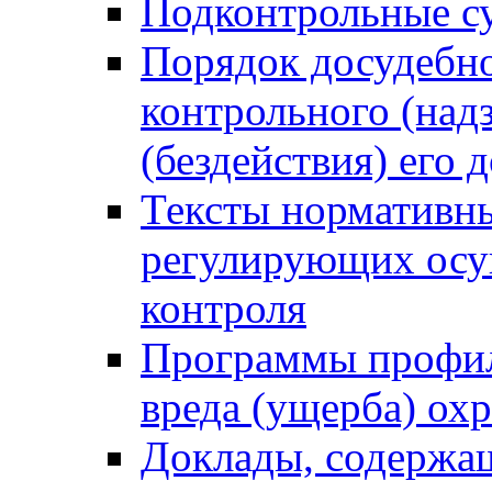
Подконтрольные су
Порядок досудебн
контрольного (надз
(бездействия) его
Тексты нормативны
регулирующих осу
контроля
Программы профил
вреда (ущерба) ох
Доклады, содержа