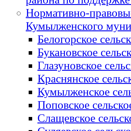
Нормативно-правовые
Кумылженского муни
Белогорское сельс
Букановское сельс
Глазуновское сель
Краснянское сельс
Кумылженское сель
Поповское сельско
Слащевское сельск