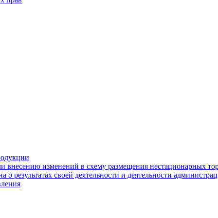
родукции
ли внесению изменений в схему размещения нестационарных то
а о результатах своей деятельности и деятельности администр
вления