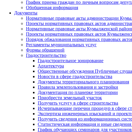
График приема граждан по личным вопросам депут
Обобщенная информация
Документы
Нормативные правовые акты администрации Кумы
Проекты нормативных правовых актов администра
Нормативные правовые акты Кумылженской райо
Проекты нормативных правовых актов Кумылженс
Порядок обжалования нормативных правовых акто
Регламенты муниципальных услуг
Формы обращений
Градостроительство
Градостроительное зонирование
Архитектура
Общественные обсуждения Публичные слуш
Новости в сфере градостроительства
Документы территориального планирования
Правила землепользования и застройки
Документация по планерке территории
Приобрести земельный участок
Получить услугу в сфере строительства
Исчерпывающие перечни процедур в сфере ст
Экспертиза инженерных изысканий и проект
Получить сведения из информационных систем
Статистическая информация и иные сведения 
График обучающих семинаров для участников