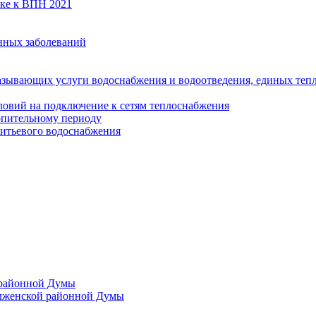
вке к ВПН 2021
нных заболеваний
азывающих услуги водоснабжения и водоотведения, единых те
ловий на подключение к сетям теплоснабжения
опительному периоду
итьевого водоснабжения
 районной Думы
лженской районной Думы