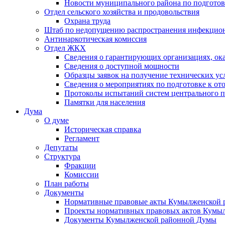
Новости муниципального района по подгото
Отдел сельского хозяйства и продовольствия
Охрана труда
Штаб по недопущению распространения инфекцио
Антинаркотическая комиссия
Отдел ЖКХ
Сведения о гарантирующих организациях, ок
Сведения о доступной мощности
Образцы заявок на получение технических ус
Сведения о мероприятиях по подготовке к от
Протоколы испытаний систем центрального п
Памятки для населения
Дума
О думе
Историческая справка
Регламент
Депутаты
Структура
Фракции
Комиссии
План работы
Документы
Нормативные правовые акты Кумылженской
Проекты нормативных правовых актов Кумы
Документы Кумылженской районной Думы