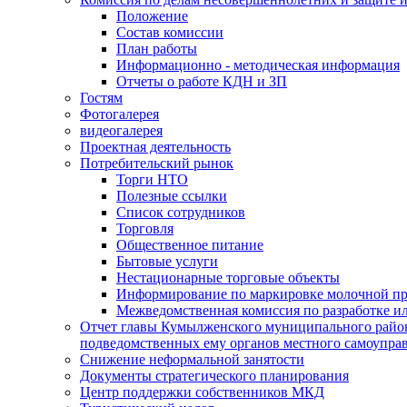
Положение
Состав комиссии
План работы
Информационно - методическая информация
Отчеты о работе КДН и ЗП
Гостям
Фотогалерея
видеогалерея
Проектная деятельность
Потребительский рынок
Торги НТО
Полезные ссылки
Список сотрудников
Торговля
Общественное питание
Бытовые услуги
Нестационарные торговые объекты
Информирование по маркировке молочной п
Межведомственная комиссия по разработке и
Отчет главы Кумылженского муниципального район
подведомственных ему органов местного самоупра
Снижение неформальной занятости
Документы стратегического планирования
Центр поддержки собственников МКД