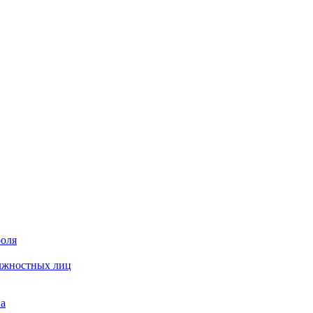
роля
олжностных лиц
на