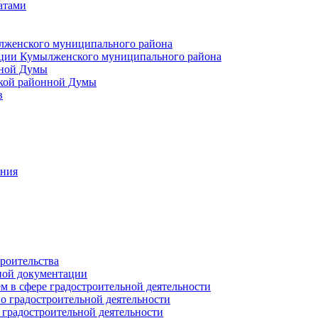
атами
лженского муниципального района
ции Кумылженского муниципального района
нной Думы
кой районной Думы
в
ания
роительства
ной документации
 в сфере градостроительной деятельности
о градостроительной деятельности
 градостроительной деятельности