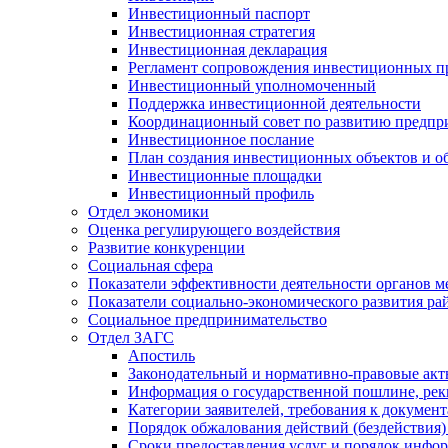
Инвестиционный паспорт
Инвестиционная стратегия
Инвестиционная декларация
Регламент сопровождения инвестиционных п
Инвестиционный уполномоченный
Поддержка инвестиционной деятельности
Координационный совет по развитию предпр
Инвестиционное послание
План создания инвестиционных объектов и о
Инвестиционные площадки
Инвестиционный профиль
Отдел экономики
Оценка регулирующего воздействия
Развитие конкуренции
Социальная сфера
Показатели эффективности деятельности органов м
Показатели социально-экономического развития ра
Социальное предпринимательство
Отдел ЗАГС
Апостиль
Законодательный и нормативно-правовые ак
Информация о государственной пошлине, рек
Категории заявителей, требования к докумен
Порядок обжалования действий (бездействия)
Сроки предоставления услуг и порядок инфо