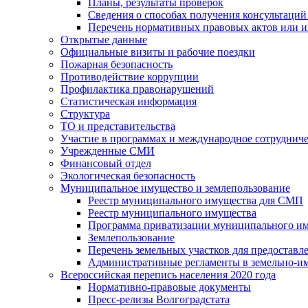
Планы, результаты проверок
Сведения о способах получения консультаций
Перечень нормативных правовых актов или и
Открытые данные
Официальные визиты и рабочие поездки
Пожарная безопасность
Противодействие коррупции
Профилактика правонарушений
Статистическая информация
Структура
ТО и представительства
Участие в программах и международное сотруднич
Учрежденные СМИ
Финансовый отдел
Экологическая безопасность
Муниципальное имущество и землепользование
Реестр муниципального имущества для СМП
Реестр муниципального имущества
Программа приватизации муниципального и
Землепользование
Перечень земельных участков для предоставл
Административные регламенты в земельно-и
Всероссийская перепись населения 2020 года
Нормативно-правовые документы
Пресс-релизы Волгоградстата