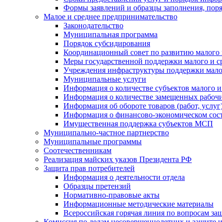
Формы заявлений и образцы заполнения, пор
Малое и среднее предпринимательство
Законодательство
Муниципальная программа
Порядок субсидирования
Координационный совет по развитию малого 
Меры государственной поддержки малого и с
Учреждения инфраструктуры поддержки малог
Муниципальные услуги
Информация о количестве субъектов малого и
Информация о количестве замещенных рабочих
Информация об обороте товаров (работ, услу
Информация о финансово-экономическом сост
Имущественная поддержка субъектов МСП
Муниципально-частное партнерство
Муниципальные программы
Соотечественникам
Реализация майских указов Президента РФ
Защита прав потребителей
Информация о деятельности отдела
Образцы претензий
Нормативно-правовые акты
Информационные методические материалы
Всероссийская горячая линия по вопросам за
Комиссия по делам несовершеннолетних и защите и