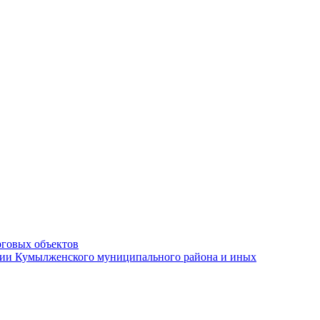
рговых объектов
ации Кумылженского муниципального района и иных