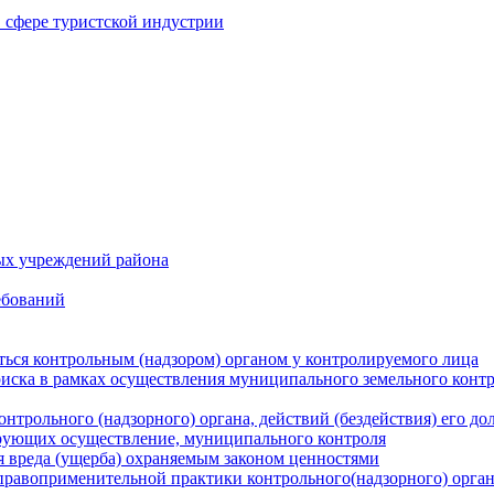
в сфере туристской индустрии
ых учреждений района
ебований
ться контрольным (надзором) органом у контролируемого лица
риска в рамках осуществления муниципального земельного конт
нтрольного (надзорного) органа, действий (бездействия) его д
рующих осуществление, муниципального контроля
 вреда (ущерба) охраняемым законом ценностями
правоприменительной практики контрольного(надзорного) орга