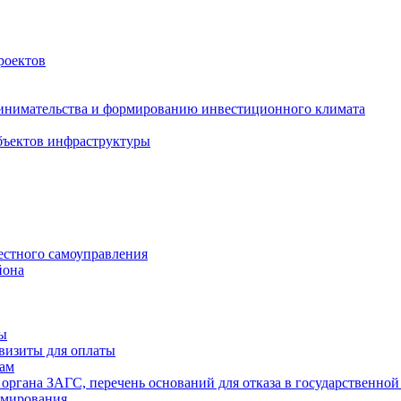
роектов
инимательства и формированию инвестиционного климата
бъектов инфраструктуры
естного самоуправления
йона
ты
визиты для оплаты
там
 органа ЗАГС, перечень оснований для отказа в государственной
рмирования