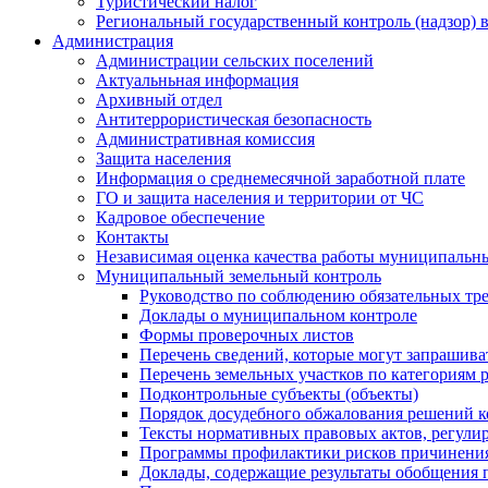
Туристический налог
Региональный государственный контроль (надзор) 
Администрация
Администрации сельских поселений
Актуальньная информация
Архивный отдел
Антитеррористическая безопасность
Административная комиссия
Защита населения
Информация о среднемесячной заработной плате
ГО и защита населения и территории от ЧС
Кадровое обеспечение
Контакты
Независимая оценка качества работы муниципальн
Муниципальный земельный контроль
Руководство по соблюдению обязательных тр
Доклады о муниципальном контроле
Формы проверочных листов
Перечень сведений, которые могут запрашива
Перечень земельных участков по категориям 
Подконтрольные субъекты (объекты)
Порядок досудебного обжалования решений ко
Тексты нормативных правовых актов, регули
Программы профилактики рисков причинения
Доклады, содержащие результаты обобщения 