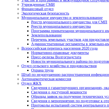
Участие в программах и международное сотруднич
Учрежденные СМИ
Финансовый отдел
Экологическая безопасность
Муниципальное имущество и землепользование
Реестр муниципального имущества для СМП
Реестр муниципального имущества
Программа приватизации муниципального и
Землепользование
Перечень земельных участков для предоставл
Административные регламенты в земельно-и
Всероссийская перепись населения 2020 года
Нормативно-правовые документы
Пресс-релизы Волгоградстата
Новости муниципального района по подгото
Отдел сельского хозяйства и продовольствия
Охрана труда
Штаб по недопущению распространения инфекцио
Антинаркотическая комиссия
Отдел ЖКХ
Сведения о гарантирующих организациях, ок
Сведения о доступной мощности
Образцы заявок на получение технических ус
Сведения о мероприятиях по подготовке к от
Протоколы испытаний систем центрального п