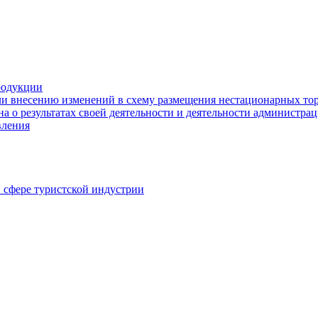
родукции
ли внесению изменений в схему размещения нестационарных то
а о результатах своей деятельности и деятельности администр
вления
в сфере туристской индустрии