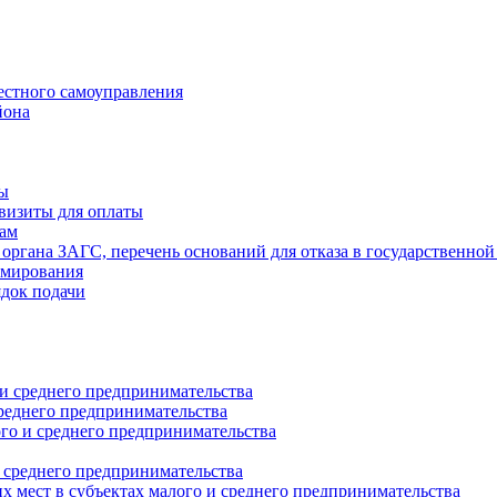
естного самоуправления
йона
ты
визиты для оплаты
там
 органа ЗАГС, перечень оснований для отказа в государственной
рмирования
ядок подачи
и среднего предпринимательства
реднего предпринимательства
о и среднего предпринимательства
 среднего предпринимательства
 мест в субъектах малого и среднего предпринимательства