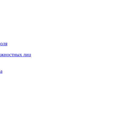
роля
олжностных лиц
на