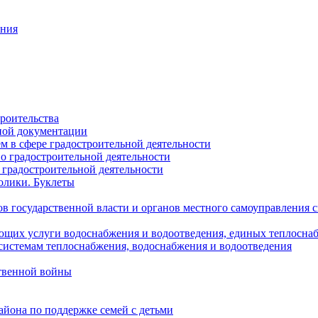
ания
роительства
ной документации
 в сфере градостроительной деятельности
о градостроительной деятельности
 градостроительной деятельности
олики. Буклеты
в государственной власти и органов местного самоуправления
ющих услуги водоснабжения и водоотведения, единых теплосн
истемам теплоснабжения, водоснабжения и водоотведения
твенной войны
йона по поддержке семей с детьми