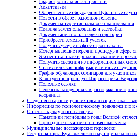
Градостроительное зонирование
Архитектура
Общественные обсуждения Публичные слуш
Новости в сфере градостроительства
Документы территориального планирования
Правила землепользования и застройки
Документация по планерке территории
Приобрести земельный участок
Получить услугу в сфере строительства
Исчерпывающие перечни процедур в сфере ст
Экспертиза инженерных изысканий и проект
Получить сведения из информационных систем
Статистическая информация и иные сведения 
График обучающих семинаров для участников
Калькулятор процедур. Инфографика. Видеор
Полезные ссылки
Перечень находящихся в распоряжении органо
координат
Сведения о гарантирующих организациях, оказыва
Информация по технологическому подключению к с
Объекты культурного наследия
Памятники погибшим в годы Великой отечес
Природные памятники и памятные места
Муниципальные пассажирские перевозки
Ресурсная карта Кумылженского муниципального ра