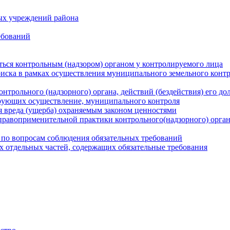
ых учреждений района
ебований
ться контрольным (надзором) органом у контролируемого лица
риска в рамках осуществления муниципального земельного конт
нтрольного (надзорного) органа, действий (бездействия) его д
рующих осуществление, муниципального контроля
 вреда (ущерба) охраняемым законом ценностями
правоприменительной практики контрольного(надзорного) орга
 по вопросам соблюдения обязательных требований
х отдельных частей, содержащих обязательные требования