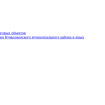
рговых объектов
ации Кумылженского муниципального района и иных