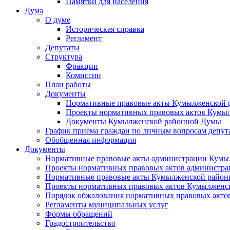
Памятки для населения
Дума
О думе
Историческая справка
Регламент
Депутаты
Структура
Фракции
Комиссии
План работы
Документы
Нормативные правовые акты Кумылженской
Проекты нормативных правовых актов Кумы
Документы Кумылженской районной Думы
График приема граждан по личным вопросам депут
Обобщенная информация
Документы
Нормативные правовые акты администрации Кумы
Проекты нормативных правовых актов администра
Нормативные правовые акты Кумылженской райо
Проекты нормативных правовых актов Кумылженс
Порядок обжалования нормативных правовых акто
Регламенты муниципальных услуг
Формы обращений
Градостроительство