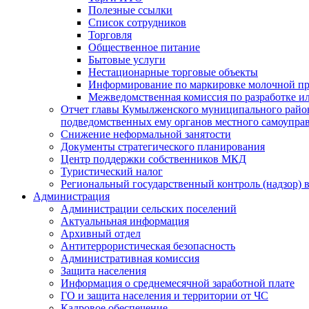
Полезные ссылки
Список сотрудников
Торговля
Общественное питание
Бытовые услуги
Нестационарные торговые объекты
Информирование по маркировке молочной п
Межведомственная комиссия по разработке и
Отчет главы Кумылженского муниципального район
подведомственных ему органов местного самоупра
Снижение неформальной занятости
Документы стратегического планирования
Центр поддержки собственников МКД
Туристический налог
Региональный государственный контроль (надзор) 
Администрация
Администрации сельских поселений
Актуальньная информация
Архивный отдел
Антитеррористическая безопасность
Административная комиссия
Защита населения
Информация о среднемесячной заработной плате
ГО и защита населения и территории от ЧС
Кадровое обеспечение