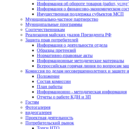
Информация об обороте товаров (работ, услу
Информация о финансово-экономическом сост
Имущественная поддержка субъектов МСП
Муниципально-частное партнерство
Муниципальные программы
Соотечественникам
Реализация майских указов Президента РФ
Защита прав потребителей
Информация о деятельности отдела
Образцы претензий
Нормативно-правовые акты
Информационные методические материалы
Всероссийская горячая линия по вопросам за
Комиссия по делам несовершеннолетних и защите и
Положение
Состав комиссии
План работы
Информационно - методическая информация
Отчеты о работе КДН и ЗП
Гостям
Фотогалерея
видеогалерея
Проектная деятельность
Потребительский рынок
Торги НТО