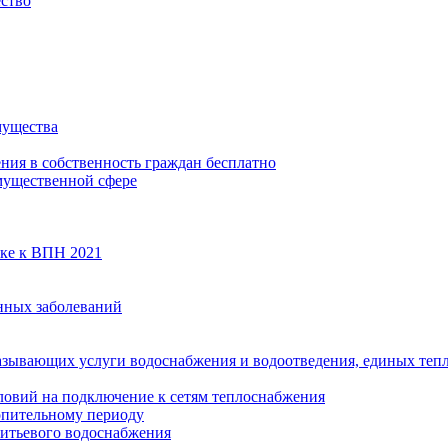
ество
мущества
ения в собственность граждан бесплатно
мущественной сфере
вке к ВПН 2021
нных заболеваний
азывающих услуги водоснабжения и водоотведения, единых те
ловий на подключение к сетям теплоснабжения
опительному периоду
итьевого водоснабжения