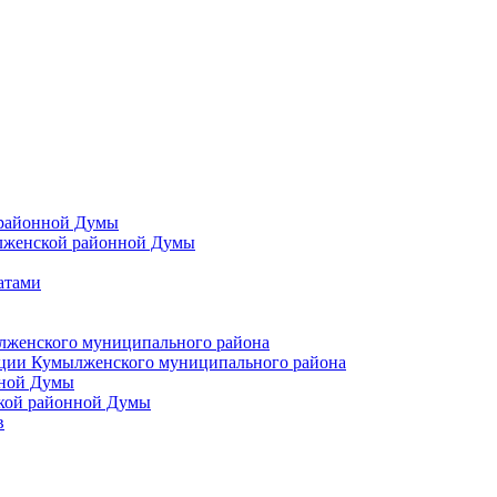
 районной Думы
лженской районной Думы
атами
лженского муниципального района
ции Кумылженского муниципального района
нной Думы
кой районной Думы
в