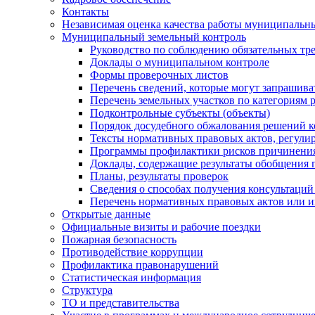
Контакты
Независимая оценка качества работы муниципальн
Муниципальный земельный контроль
Руководство по соблюдению обязательных тр
Доклады о муниципальном контроле
Формы проверочных листов
Перечень сведений, которые могут запрашива
Перечень земельных участков по категориям 
Подконтрольные субъекты (объекты)
Порядок досудебного обжалования решений ко
Тексты нормативных правовых актов, регули
Программы профилактики рисков причинения
Доклады, содержащие результаты обобщения 
Планы, результаты проверок
Сведения о способах получения консультаций
Перечень нормативных правовых актов или и
Открытые данные
Официальные визиты и рабочие поездки
Пожарная безопасность
Противодействие коррупции
Профилактика правонарушений
Статистическая информация
Структура
ТО и представительства