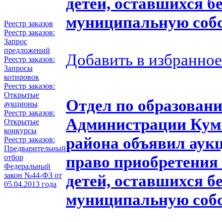
детей, оставшихся б
муниципальную собс
Реестр заказов
Реестр заказов:
Запрос
предложений
Добавить в избранное
Реестр заказов:
Запросы
котировок
Реестр заказов:
Открытые
Отдел по образовани
аукционы
Реестр заказов:
Администрации Кум
Открытые
конкурсы
района объявил аукц
Реестр заказов:
Предварительный
право приобретения 
отбор
Федеральный
закон №44-ФЗ от
детей, оставшихся б
05.04.2013 года
муниципальную собс