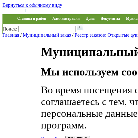
Вернуться к обычному виду
Войти на сайт
Регистрация
|
Станица и район
Администрация
Дума
Документы
Муниц 
Поиск:
Обращения
Главная
/
Муниципальный заказ
/
Реестр заказов: Открытые ау
Муниципальный
Мы используем coo
Во время посещения 
соглашаетесь с тем, 
персональные данные
программ.