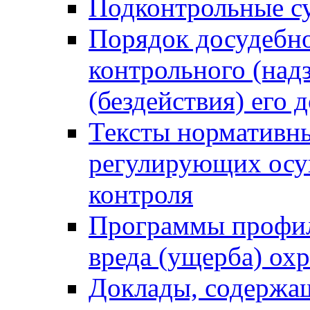
Подконтрольные су
Порядок досудебн
контрольного (надз
(бездействия) его
Тексты нормативны
регулирующих осу
контроля
Программы профил
вреда (ущерба) ох
Доклады, содержа