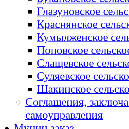
Глазуновское сель
Краснянское сельс
Кумылженское сель
Поповское сельско
Слащевское сельск
Суляевское сельск
Шакинское сельско
Соглашения, заключ
самоуправления
Муниц заказ