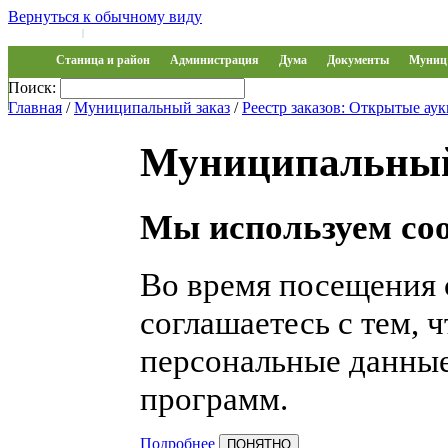
Вернуться к обычному виду
Войти на сайт
Регистрация
|
Станица и район
Администрация
Дума
Документы
Муниц 
Поиск:
Обращения
Главная
/
Муниципальный заказ
/
Реестр заказов: Открытые ау
Муниципальный
Мы используем coo
Во время посещения 
соглашаетесь с тем, 
персональные данные
программ.
Подробнее
ПОНЯТНО