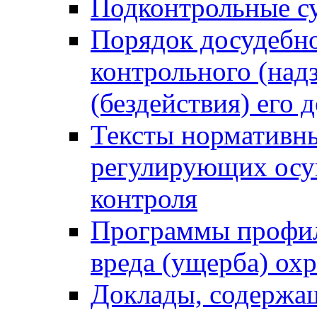
Подконтрольные су
Порядок досудебн
контрольного (надз
(бездействия) его
Тексты нормативны
регулирующих осу
контроля
Программы профил
вреда (ущерба) ох
Доклады, содержа