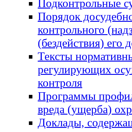
Подконтрольные су
Порядок досудебн
контрольного (надз
(бездействия) его
Тексты нормативны
регулирующих осу
контроля
Программы профил
вреда (ущерба) ох
Доклады, содержа