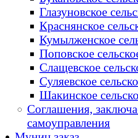
Глазуновское сель
Краснянское сельс
Кумылженское сель
Поповское сельско
Слащевское сельск
Суляевское сельск
Шакинское сельско
Соглашения, заключ
самоуправления
Муниц заказ