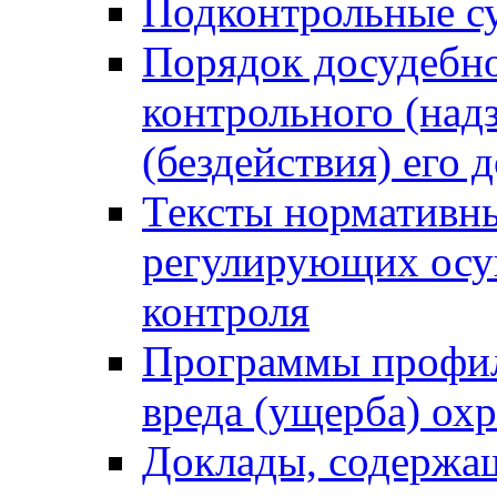
Подконтрольные су
Порядок досудебн
контрольного (надз
(бездействия) его
Тексты нормативны
регулирующих осу
контроля
Программы профил
вреда (ущерба) ох
Доклады, содержа