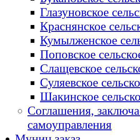
Глазуновское сель
Краснянское сельс
Кумылженское сель
Поповское сельско
Слащевское сельск
Суляевское сельск
Шакинское сельско
Соглашения, заключ
самоуправления
Муниц заказ