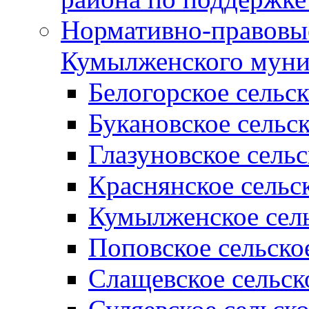
Нормативно-правовые
Кумылженского муни
Белогорское сельс
Букановское сельс
Глазуновское сель
Краснянское сельс
Кумылженское сель
Поповское сельско
Слащевское сельск