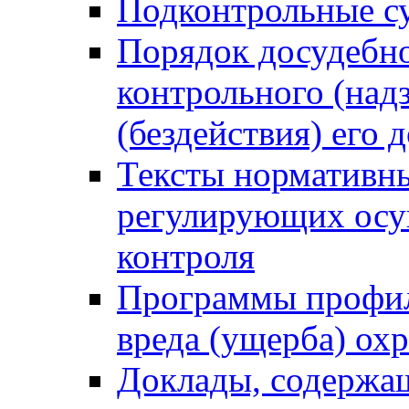
Подконтрольные су
Порядок досудебн
контрольного (надз
(бездействия) его
Тексты нормативны
регулирующих осу
контроля
Программы профил
вреда (ущерба) ох
Доклады, содержа