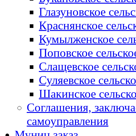
Глазуновское сель
Краснянское сельс
Кумылженское сель
Поповское сельско
Слащевское сельск
Суляевское сельск
Шакинское сельско
Соглашения, заключ
самоуправления
Муниц заказ