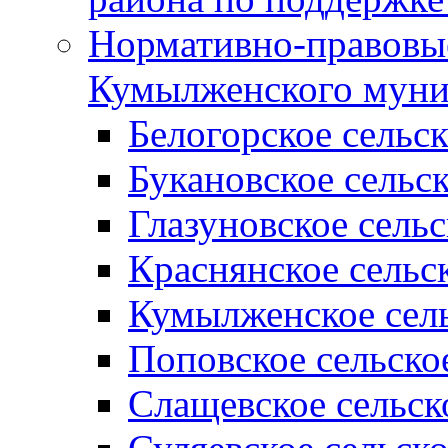
Нормативно-правовые
Кумылженского муни
Белогорское сельс
Букановское сельс
Глазуновское сель
Краснянское сельс
Кумылженское сель
Поповское сельско
Слащевское сельск