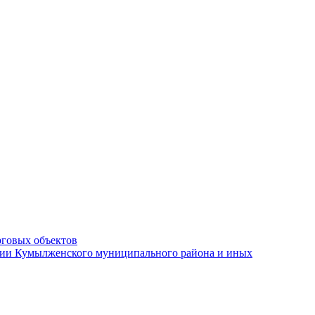
рговых объектов
ации Кумылженского муниципального района и иных