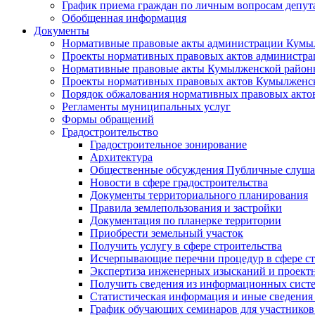
График приема граждан по личным вопросам депут
Обобщенная информация
Документы
Нормативные правовые акты администрации Кумы
Проекты нормативных правовых актов администра
Нормативные правовые акты Кумылженской райо
Проекты нормативных правовых актов Кумылженс
Порядок обжалования нормативных правовых акто
Регламенты муниципальных услуг
Формы обращений
Градостроительство
Градостроительное зонирование
Архитектура
Общественные обсуждения Публичные слуш
Новости в сфере градостроительства
Документы территориального планирования
Правила землепользования и застройки
Документация по планерке территории
Приобрести земельный участок
Получить услугу в сфере строительства
Исчерпывающие перечни процедур в сфере ст
Экспертиза инженерных изысканий и проект
Получить сведения из информационных систем
Статистическая информация и иные сведения 
График обучающих семинаров для участников