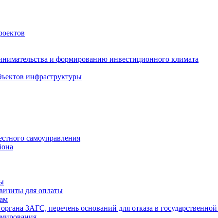
роектов
инимательства и формированию инвестиционного климата
бъектов инфраструктуры
естного самоуправления
йона
ты
визиты для оплаты
там
 органа ЗАГС, перечень оснований для отказа в государственной
рмирования