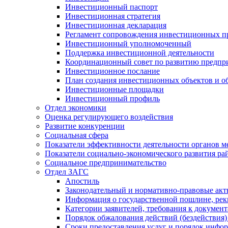
Инвестиционный паспорт
Инвестиционная стратегия
Инвестиционная декларация
Регламент сопровождения инвестиционных п
Инвестиционный уполномоченный
Поддержка инвестиционной деятельности
Координационный совет по развитию предпр
Инвестиционное послание
План создания инвестиционных объектов и о
Инвестиционные площадки
Инвестиционный профиль
Отдел экономики
Оценка регулирующего воздействия
Развитие конкуренции
Социальная сфера
Показатели эффективности деятельности органов м
Показатели социально-экономического развития ра
Социальное предпринимательство
Отдел ЗАГС
Апостиль
Законодательный и нормативно-правовые ак
Информация о государственной пошлине, рек
Категории заявителей, требования к докумен
Порядок обжалования действий (бездействия)
Сроки предоставления услуг и порядок инфо