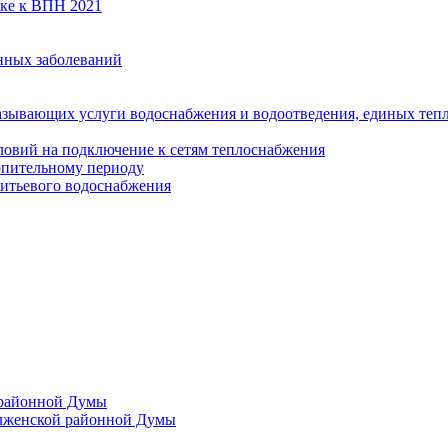
вке к ВПН 2021
нных заболеваний
азывающих услуги водоснабжения и водоотведения, единых те
ловий на подключение к сетям теплоснабжения
опительному периоду
итьевого водоснабжения
 районной Думы
лженской районной Думы