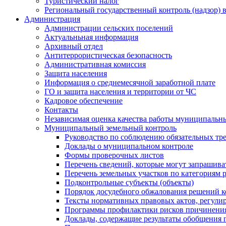
Туристический налог
Региональный государственный контроль (надзор) 
Администрация
Администрации сельских поселений
Актуальньная информация
Архивный отдел
Антитеррористическая безопасность
Административная комиссия
Защита населения
Информация о среднемесячной заработной плате
ГО и защита населения и территории от ЧС
Кадровое обеспечение
Контакты
Независимая оценка качества работы муниципальн
Муниципальный земельный контроль
Руководство по соблюдению обязательных тр
Доклады о муниципальном контроле
Формы проверочных листов
Перечень сведений, которые могут запрашива
Перечень земельных участков по категориям 
Подконтрольные субъекты (объекты)
Порядок досудебного обжалования решений ко
Тексты нормативных правовых актов, регули
Программы профилактики рисков причинения
Доклады, содержащие результаты обобщения 