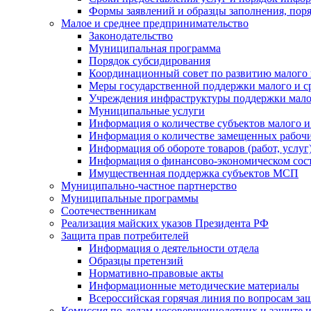
Формы заявлений и образцы заполнения, пор
Малое и среднее предпринимательство
Законодательство
Муниципальная программа
Порядок субсидирования
Координационный совет по развитию малого 
Меры государственной поддержки малого и с
Учреждения инфраструктуры поддержки малог
Муниципальные услуги
Информация о количестве субъектов малого и
Информация о количестве замещенных рабочих
Информация об обороте товаров (работ, услу
Информация о финансово-экономическом сост
Имущественная поддержка субъектов МСП
Муниципально-частное партнерство
Муниципальные программы
Соотечественникам
Реализация майских указов Президента РФ
Защита прав потребителей
Информация о деятельности отдела
Образцы претензий
Нормативно-правовые акты
Информационные методические материалы
Всероссийская горячая линия по вопросам за
Комиссия по делам несовершеннолетних и защите и