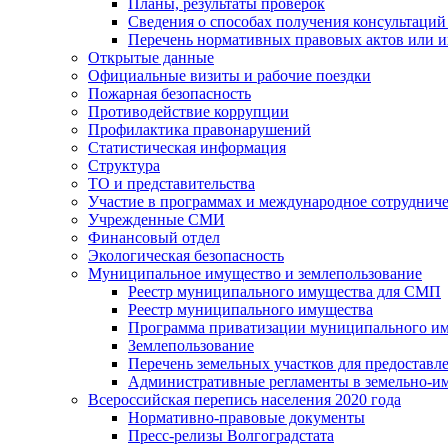
Планы, результаты проверок
Сведения о способах получения консультаций
Перечень нормативных правовых актов или и
Открытые данные
Официальные визиты и рабочие поездки
Пожарная безопасность
Противодействие коррупции
Профилактика правонарушений
Статистическая информация
Структура
ТО и представительства
Участие в программах и международное сотруднич
Учрежденные СМИ
Финансовый отдел
Экологическая безопасность
Муниципальное имущество и землепользование
Реестр муниципального имущества для СМП
Реестр муниципального имущества
Программа приватизации муниципального и
Землепользование
Перечень земельных участков для предоставл
Административные регламенты в земельно-и
Всероссийская перепись населения 2020 года
Нормативно-правовые документы
Пресс-релизы Волгоградстата