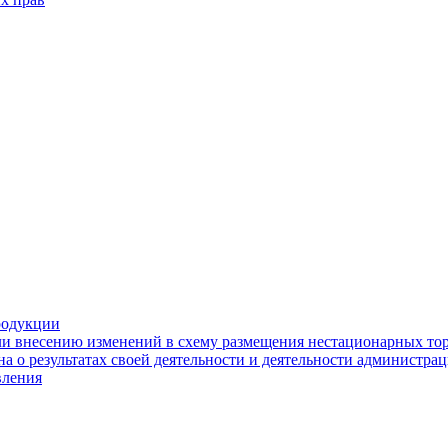
родукции
ли внесению изменений в схему размещения нестационарных то
а о результатах своей деятельности и деятельности администр
вления