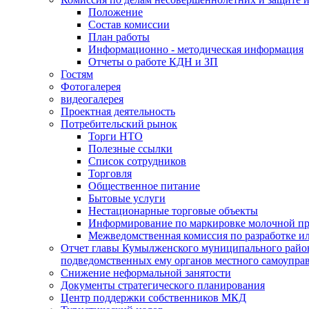
Положение
Состав комиссии
План работы
Информационно - методическая информация
Отчеты о работе КДН и ЗП
Гостям
Фотогалерея
видеогалерея
Проектная деятельность
Потребительский рынок
Торги НТО
Полезные ссылки
Список сотрудников
Торговля
Общественное питание
Бытовые услуги
Нестационарные торговые объекты
Информирование по маркировке молочной п
Межведомственная комиссия по разработке и
Отчет главы Кумылженского муниципального район
подведомственных ему органов местного самоупра
Снижение неформальной занятости
Документы стратегического планирования
Центр поддержки собственников МКД