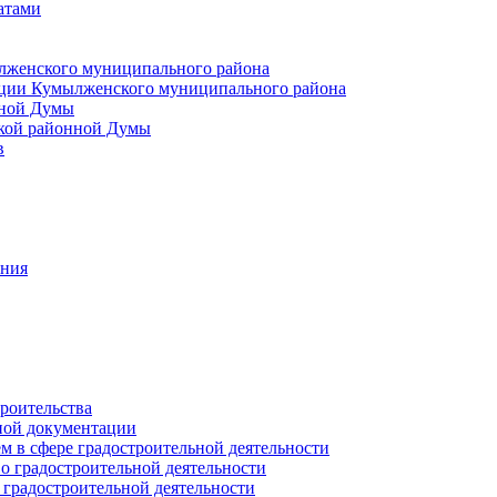
атами
лженского муниципального района
ции Кумылженского муниципального района
нной Думы
кой районной Думы
в
ания
роительства
ной документации
 в сфере градостроительной деятельности
о градостроительной деятельности
 градостроительной деятельности