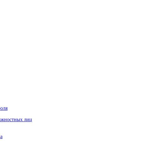
роля
олжностных лиц
на