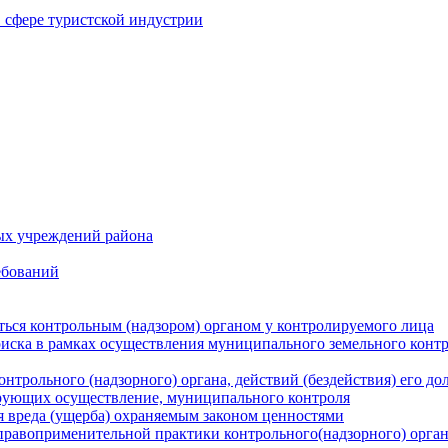
в сфере туристской индустрии
ых учреждений района
ебований
ться контрольным (надзором) органом у контролируемого лица
риска в рамках осуществления муниципального земельного конт
нтрольного (надзорного) органа, действий (бездействия) его д
рующих осуществление, муниципального контроля
 вреда (ущерба) охраняемым законом ценностями
правоприменительной практики контрольного(надзорного) орга