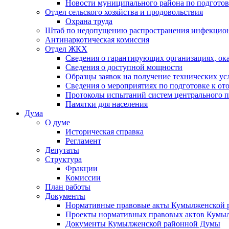
Новости муниципального района по подгото
Отдел сельского хозяйства и продовольствия
Охрана труда
Штаб по недопущению распространения инфекцио
Антинаркотическая комиссия
Отдел ЖКХ
Сведения о гарантирующих организациях, ок
Сведения о доступной мощности
Образцы заявок на получение технических ус
Сведения о мероприятиях по подготовке к от
Протоколы испытаний систем центрального п
Памятки для населения
Дума
О думе
Историческая справка
Регламент
Депутаты
Структура
Фракции
Комиссии
План работы
Документы
Нормативные правовые акты Кумылженской
Проекты нормативных правовых актов Кумы
Документы Кумылженской районной Думы