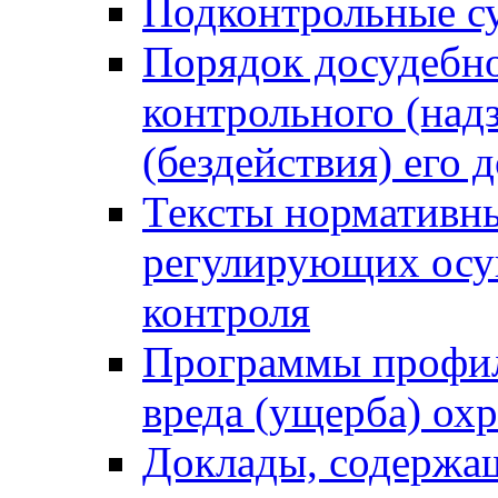
Подконтрольные су
Порядок досудебн
контрольного (надз
(бездействия) его
Тексты нормативны
регулирующих осу
контроля
Программы профил
вреда (ущерба) ох
Доклады, содержа