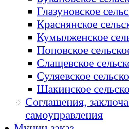
Глазуновское сель
Краснянское сельс
Кумылженское сель
Поповское сельско
Слащевское сельск
Суляевское сельск
Шакинское сельско
Соглашения, заключ
самоуправления
Муниц заказ