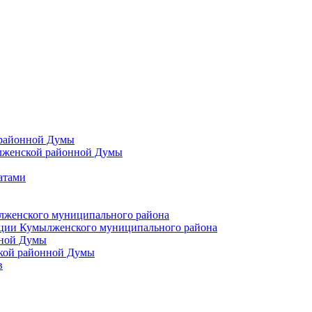
 районной Думы
лженской районной Думы
атами
лженского муниципального района
ции Кумылженского муниципального района
нной Думы
кой районной Думы
в