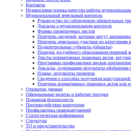
Контакты
Независимая оценка качества работы муниципальн
Муниципальный земельный контроль
Руководство по соблюдению обязательных тр
Доклады о муниципальном контроле
Формы проверочных листов
Перечень сведений, которые могут запрашива
Перечень земельных участков по категориям 
Подконтрольные субъекты (объекты)
Порядок досудебного обжалования решений ко
Тексты нормативных правовых актов, регули
Программы профилактики рисков причинения
Доклады, содержащие результаты обобщения 
Планы, результаты проверок
Сведения о способах получения консультаций
Перечень нормативных правовых актов или и
Открытые данные
Официальные визиты и рабочие поездки
Пожарная безопасность
Противодействие коррупции
Профилактика правонарушений
Статистическая информация
Структура
ТО и представительства