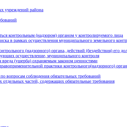
ых учреждений района
ебований
ться контрольным (надзором) органом у контролируемого лица
риска в рамках осуществления муниципального земельного конт
нтрольного (надзорного) органа, действий (бездействия) его д
рующих осуществление, муниципального контроля
 вреда (ущерба) охраняемым законом ценностями
правоприменительной практики контрольного(надзорного) орга
 по вопросам соблюдения обязательных требований
х отдельных частей, содержащих обязательные требования