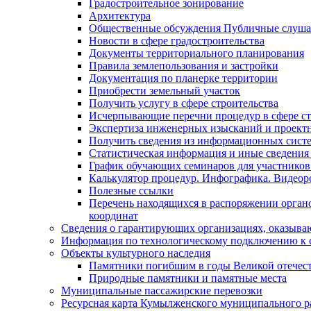
Градостроительное зонирование
Архитектура
Общественные обсуждения Публичные слуш
Новости в сфере градостроительства
Документы территориального планирования
Правила землепользования и застройки
Документация по планерке территории
Приобрести земельный участок
Получить услугу в сфере строительства
Исчерпывающие перечни процедур в сфере ст
Экспертиза инженерных изысканий и проект
Получить сведения из информационных систем
Статистическая информация и иные сведения 
График обучающих семинаров для участников
Калькулятор процедур. Инфографика. Видеор
Полезные ссылки
Перечень находящихся в распоряжении органо
координат
Сведения о гарантирующих организациях, оказыва
Информация по технологическому подключению к с
Объекты культурного наследия
Памятники погибшим в годы Великой отечес
Природные памятники и памятные места
Муниципальные пассажирские перевозки
Ресурсная карта Кумылженского муниципального ра