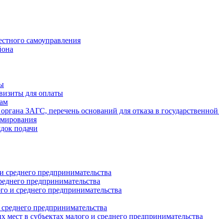
естного самоуправления
йона
ты
визиты для оплаты
там
 органа ЗАГС, перечень оснований для отказа в государственной
рмирования
ядок подачи
и среднего предпринимательства
реднего предпринимательства
о и среднего предпринимательства
 среднего предпринимательства
 мест в субъектах малого и среднего предпринимательства