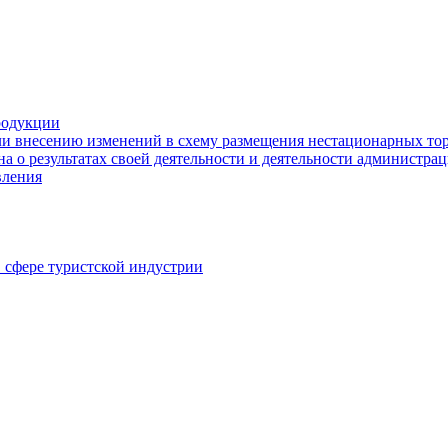
родукции
ли внесению изменений в схему размещения нестационарных то
а о результатах своей деятельности и деятельности администр
вления
в сфере туристской индустрии