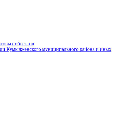
рговых объектов
ации Кумылженского муниципального района и иных