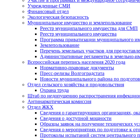
Участие в программах и международное сотруднич
Учрежденные СМИ
Финансовый отдел
Экологическая безопасность
Муниципальное имущество и землепользование
Реестр муниципального имущества для СМП
Реестр муниципального имущества
Программа приватизации муниципального и
Землепользование
Перечень земельных участков для предоставл
Административные регламенты в земельно-и
Всероссийская перепись населения 2020 года
Нормативно-правовые документы
Пресс-релизы Волгоградстата
Новости муниципального района по подгото
Отдел сельского хозяйства и продовольствия
Охрана труда
Штаб по недопущению распространения инфекцио
Антинаркотическая комиссия
Отдел ЖКХ
Сведения о гарантирующих организациях, ок
Сведения о доступной мощности
Образцы заявок на получение технических ус
Сведения о мероприятиях по подготовке к от
Протоколы испытаний систем центрального п