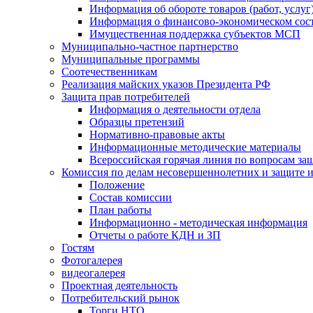
Информация об обороте товаров (работ, услу
Информация о финансово-экономическом сост
Имущественная поддержка субъектов МСП
Муниципально-частное партнерство
Муниципальные программы
Соотечественникам
Реализация майских указов Президента РФ
Защита прав потребителей
Информация о деятельности отдела
Образцы претензий
Нормативно-правовые акты
Информационные методические материалы
Всероссийская горячая линия по вопросам за
Комиссия по делам несовершеннолетних и защите и
Положение
Состав комиссии
План работы
Информационно - методическая информация
Отчеты о работе КДН и ЗП
Гостям
Фотогалерея
видеогалерея
Проектная деятельность
Потребительский рынок
Торги НТО