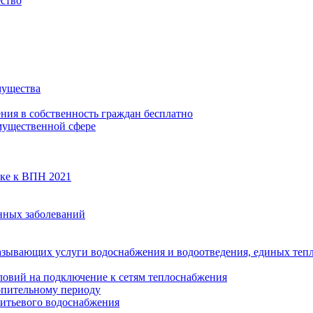
ество
мущества
ения в собственность граждан бесплатно
мущественной сфере
вке к ВПН 2021
нных заболеваний
азывающих услуги водоснабжения и водоотведения, единых те
ловий на подключение к сетям теплоснабжения
опительному периоду
итьевого водоснабжения