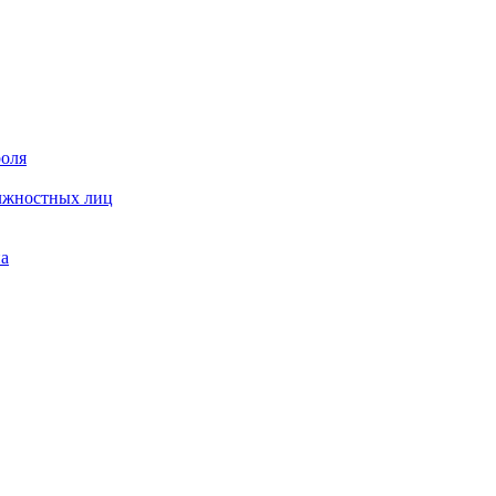
роля
олжностных лиц
на