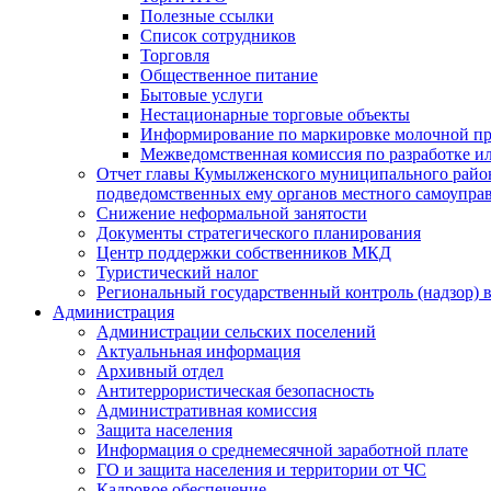
Полезные ссылки
Список сотрудников
Торговля
Общественное питание
Бытовые услуги
Нестационарные торговые объекты
Информирование по маркировке молочной п
Межведомственная комиссия по разработке и
Отчет главы Кумылженского муниципального район
подведомственных ему органов местного самоупра
Снижение неформальной занятости
Документы стратегического планирования
Центр поддержки собственников МКД
Туристический налог
Региональный государственный контроль (надзор) 
Администрация
Администрации сельских поселений
Актуальньная информация
Архивный отдел
Антитеррористическая безопасность
Административная комиссия
Защита населения
Информация о среднемесячной заработной плате
ГО и защита населения и территории от ЧС
Кадровое обеспечение