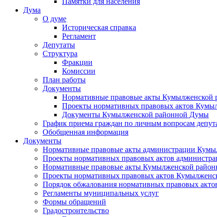
Памятки для населения
Дума
О думе
Историческая справка
Регламент
Депутаты
Структура
Фракции
Комиссии
План работы
Документы
Нормативные правовые акты Кумылженской
Проекты нормативных правовых актов Кумы
Документы Кумылженской районной Думы
График приема граждан по личным вопросам депут
Обобщенная информация
Документы
Нормативные правовые акты администрации Кумы
Проекты нормативных правовых актов администра
Нормативные правовые акты Кумылженской райо
Проекты нормативных правовых актов Кумылженс
Порядок обжалования нормативных правовых акто
Регламенты муниципальных услуг
Формы обращений
Градостроительство