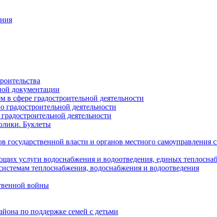
ания
роительства
ной документации
 в сфере градостроительной деятельности
о градостроительной деятельности
 градостроительной деятельности
олики. Буклеты
в государственной власти и органов местного самоуправления
ющих услуги водоснабжения и водоотведения, единых теплосн
истемам теплоснабжения, водоснабжения и водоотведения
твенной войны
йона по поддержке семей с детьми