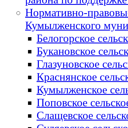
Нормативно-правовые
Кумылженского муни
Белогорское сельс
Букановское сельс
Глазуновское сель
Краснянское сельс
Кумылженское сель
Поповское сельско
Слащевское сельск