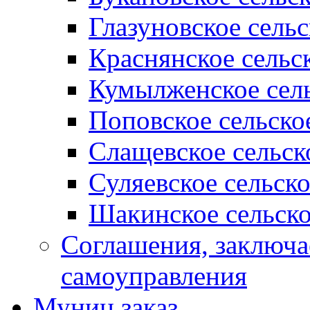
Глазуновское сель
Краснянское сельс
Кумылженское сель
Поповское сельско
Слащевское сельск
Суляевское сельск
Шакинское сельско
Соглашения, заключ
самоуправления
Муниц заказ