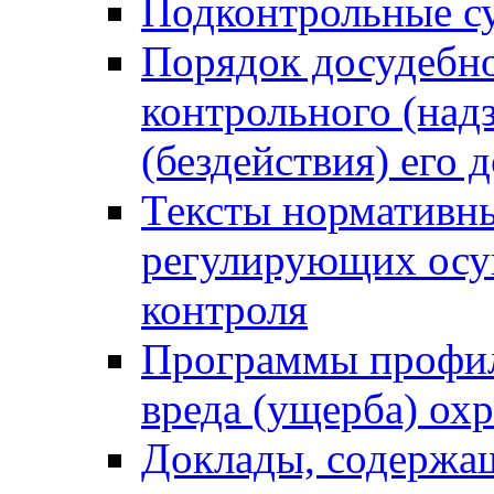
Подконтрольные су
Порядок досудебн
контрольного (надз
(бездействия) его
Тексты нормативны
регулирующих осу
контроля
Программы профил
вреда (ущерба) ох
Доклады, содержа