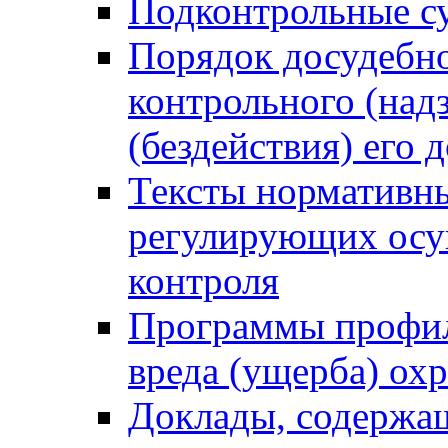
Подконтрольные су
Порядок досудебн
контрольного (надз
(бездействия) его
Тексты нормативны
регулирующих осу
контроля
Программы профил
вреда (ущерба) ох
Доклады, содержа