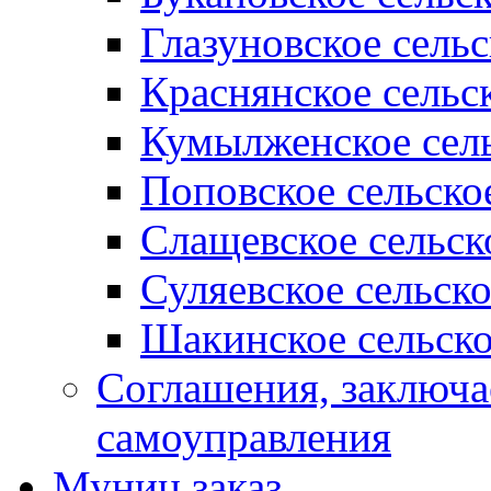
Глазуновское сель
Краснянское сельс
Кумылженское сель
Поповское сельско
Слащевское сельск
Суляевское сельск
Шакинское сельско
Соглашения, заключ
самоуправления
Муниц заказ