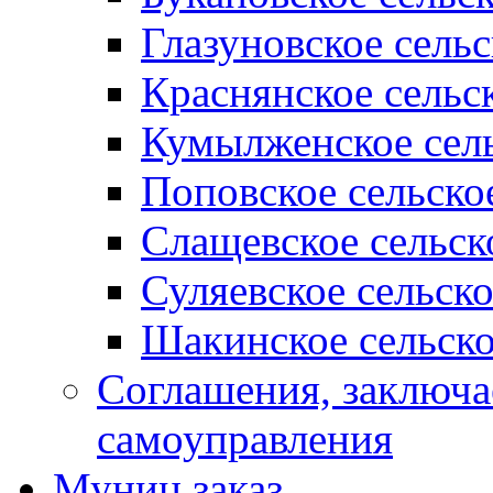
Глазуновское сель
Краснянское сельс
Кумылженское сель
Поповское сельско
Слащевское сельск
Суляевское сельск
Шакинское сельско
Соглашения, заключ
самоуправления
Муниц заказ