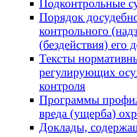
Подконтрольные су
Порядок досудебн
контрольного (надз
(бездействия) его
Тексты нормативны
регулирующих осу
контроля
Программы профил
вреда (ущерба) ох
Доклады, содержа