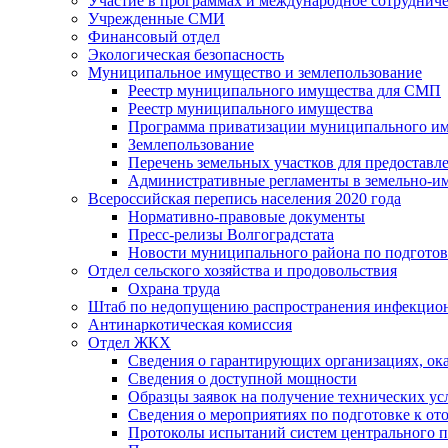
Участие в программах и международное сотруднич
Учрежденные СМИ
Финансовый отдел
Экологическая безопасность
Муниципальное имущество и землепользование
Реестр муниципального имущества для СМП
Реестр муниципального имущества
Программа приватизации муниципального и
Землепользование
Перечень земельных участков для предоставл
Административные регламенты в земельно-и
Всероссийская перепись населения 2020 года
Нормативно-правовые документы
Пресс-релизы Волгоградстата
Новости муниципального района по подгото
Отдел сельского хозяйства и продовольствия
Охрана труда
Штаб по недопущению распространения инфекцио
Антинаркотическая комиссия
Отдел ЖКХ
Сведения о гарантирующих организациях, ок
Сведения о доступной мощности
Образцы заявок на получение технических ус
Сведения о мероприятиях по подготовке к от
Протоколы испытаний систем центрального п