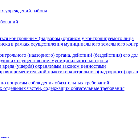
ых учреждений района
ебований
ться контрольным (надзором) органом у контролируемого лица
риска в рамках осуществления муниципального земельного конт
нтрольного (надзорного) органа, действий (бездействия) его д
рующих осуществление, муниципального контроля
 вреда (ущерба) охраняемым законом ценностями
правоприменительной практики контрольного(надзорного) орга
 по вопросам соблюдения обязательных требований
х отдельных частей, содержащих обязательные требования