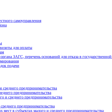
естного самоуправления
йона
ты
визиты для оплаты
там
 органа ЗАГС, перечень оснований для отказа в государственной
рмирования
ядок подачи
и среднего предпринимательства
реднего предпринимательства
о и среднего предпринимательства
 среднего предпринимательства
 мест в субъектах малого и среднего предпринимательства