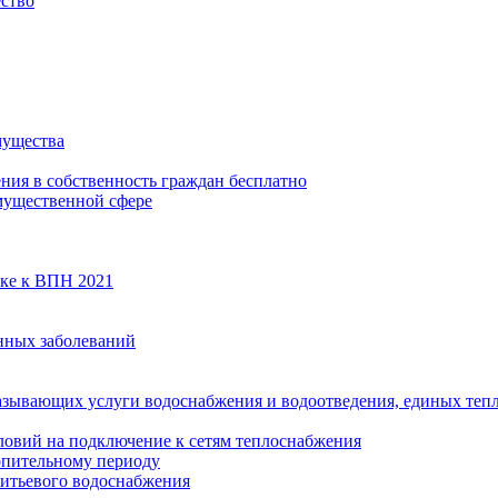
ество
мущества
ения в собственность граждан бесплатно
мущественной сфере
вке к ВПН 2021
нных заболеваний
азывающих услуги водоснабжения и водоотведения, единых те
ловий на подключение к сетям теплоснабжения
опительному периоду
итьевого водоснабжения