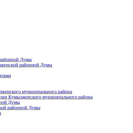
 районной Думы
лженской районной Думы
атами
лженского муниципального района
ции Кумылженского муниципального района
нной Думы
кой районной Думы
в