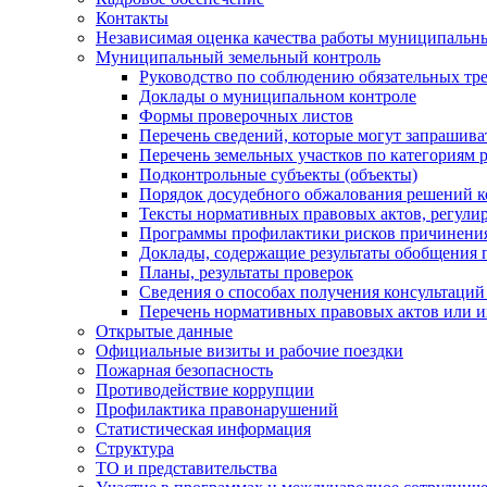
Контакты
Независимая оценка качества работы муниципальн
Муниципальный земельный контроль
Руководство по соблюдению обязательных тр
Доклады о муниципальном контроле
Формы проверочных листов
Перечень сведений, которые могут запрашива
Перечень земельных участков по категориям 
Подконтрольные субъекты (объекты)
Порядок досудебного обжалования решений ко
Тексты нормативных правовых актов, регули
Программы профилактики рисков причинения
Доклады, содержащие результаты обобщения 
Планы, результаты проверок
Сведения о способах получения консультаций
Перечень нормативных правовых актов или и
Открытые данные
Официальные визиты и рабочие поездки
Пожарная безопасность
Противодействие коррупции
Профилактика правонарушений
Статистическая информация
Структура
ТО и представительства