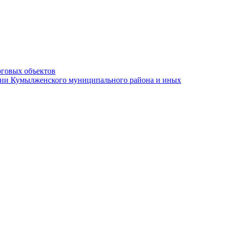
рговых объектов
ации Кумылженского муниципального района и иных