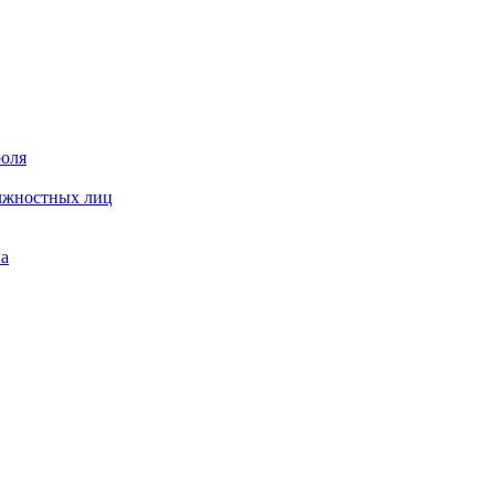
роля
олжностных лиц
на