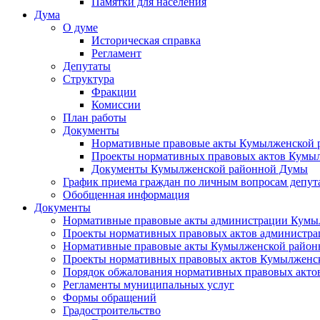
Памятки для населения
Дума
О думе
Историческая справка
Регламент
Депутаты
Структура
Фракции
Комиссии
План работы
Документы
Нормативные правовые акты Кумылженской
Проекты нормативных правовых актов Кумы
Документы Кумылженской районной Думы
График приема граждан по личным вопросам депут
Обобщенная информация
Документы
Нормативные правовые акты администрации Кумы
Проекты нормативных правовых актов администра
Нормативные правовые акты Кумылженской райо
Проекты нормативных правовых актов Кумылженс
Порядок обжалования нормативных правовых акто
Регламенты муниципальных услуг
Формы обращений
Градостроительство