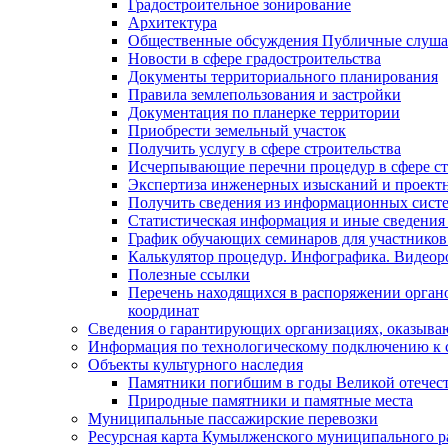
Градостроительное зонирование
Архитектура
Общественные обсуждения Публичные слуш
Новости в сфере градостроительства
Документы территориального планирования
Правила землепользования и застройки
Документация по планерке территории
Приобрести земельный участок
Получить услугу в сфере строительства
Исчерпывающие перечни процедур в сфере ст
Экспертиза инженерных изысканий и проект
Получить сведения из информационных систем
Статистическая информация и иные сведения 
График обучающих семинаров для участников
Калькулятор процедур. Инфографика. Видеор
Полезные ссылки
Перечень находящихся в распоряжении органо
координат
Сведения о гарантирующих организациях, оказыва
Информация по технологическому подключению к с
Объекты культурного наследия
Памятники погибшим в годы Великой отечес
Природные памятники и памятные места
Муниципальные пассажирские перевозки
Ресурсная карта Кумылженского муниципального ра