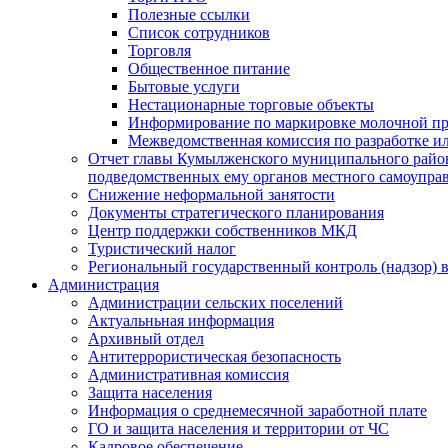
Полезные ссылки
Список сотрудников
Торговля
Общественное питание
Бытовые услуги
Нестационарные торговые объекты
Информирование по маркировке молочной п
Межведомственная комиссия по разработке и
Отчет главы Кумылженского муниципального район
подведомственных ему органов местного самоупра
Снижение неформальной занятости
Документы стратегического планирования
Центр поддержки собственников МКД
Туристический налог
Региональный государственный контроль (надзор) 
Администрация
Администрации сельских поселений
Актуальньная информация
Архивный отдел
Антитеррористическая безопасность
Административная комиссия
Защита населения
Информация о среднемесячной заработной плате
ГО и защита населения и территории от ЧС
Кадровое обеспечение