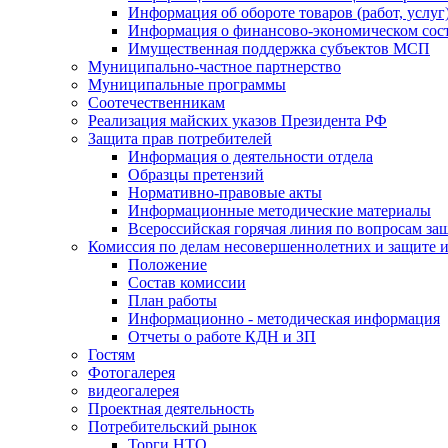
Информация об обороте товаров (работ, услу
Информация о финансово-экономическом сост
Имущественная поддержка субъектов МСП
Муниципально-частное партнерство
Муниципальные программы
Соотечественникам
Реализация майских указов Президента РФ
Защита прав потребителей
Информация о деятельности отдела
Образцы претензий
Нормативно-правовые акты
Информационные методические материалы
Всероссийская горячая линия по вопросам за
Комиссия по делам несовершеннолетних и защите и
Положение
Состав комиссии
План работы
Информационно - методическая информация
Отчеты о работе КДН и ЗП
Гостям
Фотогалерея
видеогалерея
Проектная деятельность
Потребительский рынок
Торги НТО