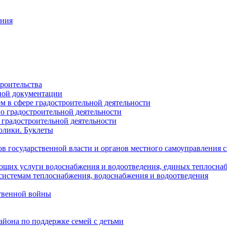
ания
роительства
ной документации
 в сфере градостроительной деятельности
о градостроительной деятельности
 градостроительной деятельности
олики. Буклеты
в государственной власти и органов местного самоуправления
ющих услуги водоснабжения и водоотведения, единых теплосн
истемам теплоснабжения, водоснабжения и водоотведения
твенной войны
йона по поддержке семей с детьми