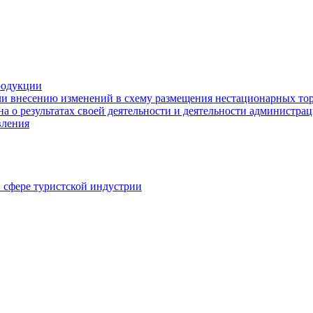
родукции
ли внесению изменений в схему размещения нестационарных то
а о результатах своей деятельности и деятельности администр
вления
в сфере туристской индустрии