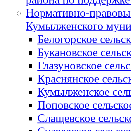
Нормативно-правовые
Кумылженского муни
Белогорское сельс
Букановское сельс
Глазуновское сель
Краснянское сельс
Кумылженское сель
Поповское сельско
Слащевское сельск