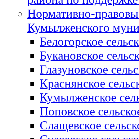
Нормативно-правовые
Кумылженского муни
Белогорское сельс
Букановское сельс
Глазуновское сель
Краснянское сельс
Кумылженское сель
Поповское сельско
Слащевское сельск