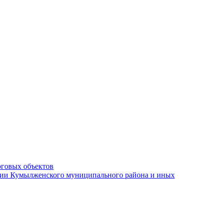
рговых объектов
ации Кумылженского муниципального района и иных