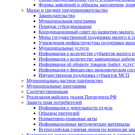
Формы заявлений и образцы заполнения, пор
Малое и среднее предпринимательство
Законодательство
Муниципальная программа
Порядок субсидирования
Координационный совет по развитию малого 
Меры государственной поддержки малого и с
Учреждения инфраструктуры поддержки малог
Муниципальные услуги
Информация о количестве субъектов малого и
Информация о количестве замещенных рабочих
Информация об обороте товаров (работ, услу
Информация о финансово-экономическом сост
Имущественная поддержка субъектов МСП
Муниципально-частное партнерство
Муниципальные программы
Соотечественникам
Реализация майских указов Президента РФ
Защита прав потребителей
Информация о деятельности отдела
Образцы претензий
Нормативно-правовые акты
Информационные методические материалы
Всероссийская горячая линия по вопросам за
Комиссия по делам несовершеннолетних и защите и