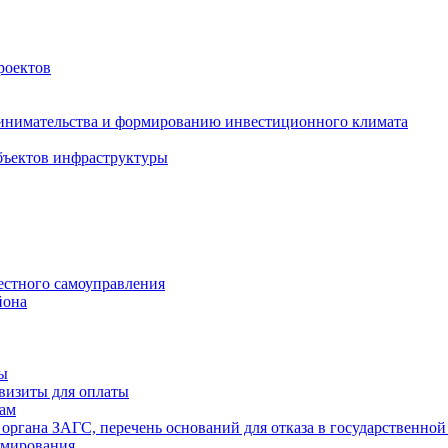
роектов
инимательства и формированию инвестиционного климата
бъектов инфраструктуры
естного самоуправления
йона
ты
визиты для оплаты
там
 органа ЗАГС, перечень оснований для отказа в государственной
рмирования