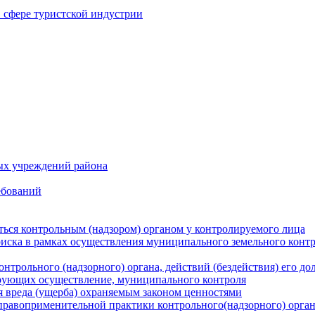
в сфере туристской индустрии
ых учреждений района
ебований
ться контрольным (надзором) органом у контролируемого лица
риска в рамках осуществления муниципального земельного конт
нтрольного (надзорного) органа, действий (бездействия) его д
рующих осуществление, муниципального контроля
 вреда (ущерба) охраняемым законом ценностями
правоприменительной практики контрольного(надзорного) орга