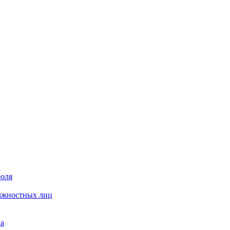
роля
олжностных лиц
на