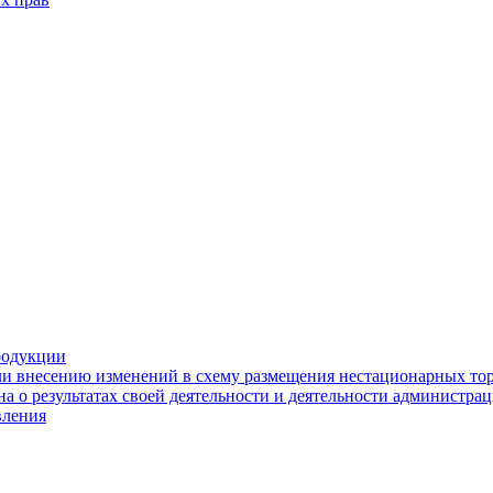
родукции
ли внесению изменений в схему размещения нестационарных то
а о результатах своей деятельности и деятельности администр
вления