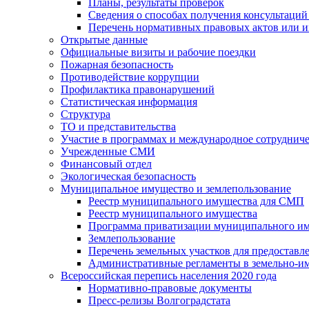
Планы, результаты проверок
Сведения о способах получения консультаций
Перечень нормативных правовых актов или и
Открытые данные
Официальные визиты и рабочие поездки
Пожарная безопасность
Противодействие коррупции
Профилактика правонарушений
Статистическая информация
Структура
ТО и представительства
Участие в программах и международное сотруднич
Учрежденные СМИ
Финансовый отдел
Экологическая безопасность
Муниципальное имущество и землепользование
Реестр муниципального имущества для СМП
Реестр муниципального имущества
Программа приватизации муниципального и
Землепользование
Перечень земельных участков для предоставл
Административные регламенты в земельно-и
Всероссийская перепись населения 2020 года
Нормативно-правовые документы
Пресс-релизы Волгоградстата