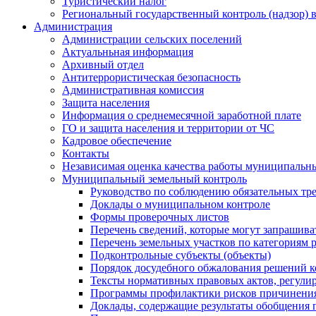
Туристический налог
Региональный государственный контроль (надзор) 
Администрация
Администрации сельских поселений
Актуальньная информация
Архивный отдел
Антитеррористическая безопасность
Административная комиссия
Защита населения
Информация о среднемесячной заработной плате
ГО и защита населения и территории от ЧС
Кадровое обеспечение
Контакты
Независимая оценка качества работы муниципальн
Муниципальный земельный контроль
Руководство по соблюдению обязательных тр
Доклады о муниципальном контроле
Формы проверочных листов
Перечень сведений, которые могут запрашива
Перечень земельных участков по категориям 
Подконтрольные субъекты (объекты)
Порядок досудебного обжалования решений ко
Тексты нормативных правовых актов, регули
Программы профилактики рисков причинения
Доклады, содержащие результаты обобщения 