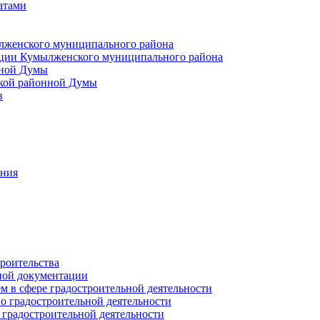
атами
лженского муниципального района
ции Кумылженского муниципального района
нной Думы
кой районной Думы
в
ания
роительства
ной документации
 в сфере градостроительной деятельности
о градостроительной деятельности
 градостроительной деятельности