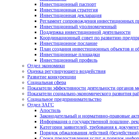
Инвестиционный паспорт
Инвестиционная стратегия
Инвестиционная декларация
Регламент сопровождения инвестиционных п
Инвестиционный уполномоченный
Поддержка инвестиционной деятельности
Координационный совет по развитию предпр
Инвестиционное послание
План создания инвестиционных объектов и о
Инвестиционные площадки
Инвестиционный профиль
Отдел экономики
Оценка регулирующего воздействия
Развитие конкуренции
Социальная сфера
Показатели эффективности деятельности органов м
Показатели социально-экономического развития ра
Социальное предпринимательство
Отдел ЗАГС
Апостиль
Законодательный и нормативно-правовые ак
Информация о государственной пошлине, рек
Категории заявителей, требования к докумен
Порядок обжалования действий (бездействия)
Сроки предоставления услуг и порядок инфо