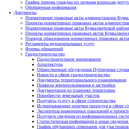
График приема граждан по личным вопросам депут
Обобщенная информация
Документы
Нормативные правовые акты администрации Кумы
Проекты нормативных правовых актов администра
Нормативные правовые акты Кумылженской райо
Проекты нормативных правовых актов Кумылженс
Порядок обжалования нормативных правовых акто
Регламенты муниципальных услуг
Формы обращений
Градостроительство
Градостроительное зонирование
Архитектура
Общественные обсуждения Публичные слуш
Новости в сфере градостроительства
Документы территориального планирования
Правила землепользования и застройки
Документация по планерке территории
Приобрести земельный участок
Получить услугу в сфере строительства
Исчерпывающие перечни процедур в сфере ст
Экспертиза инженерных изысканий и проект
Получить сведения из информационных систем
Статистическая информация и иные сведения 
График обучающих семинаров для участников