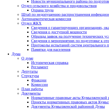
Новости муниципального района по подгото
Отдел сельского хозяйства и продовольствия
Охрана труда
Штаб по недопущению распространения инфекцио
Антинаркотическая комиссия
Отдел ЖКХ
Сведения о гарантирующих организациях, ок
Сведения о доступной мощности
Образцы заявок на получение технических ус
Сведения о мероприятиях по подготовке к от
Протоколы испытаний систем центрального п
Памятки для населения
Дума
О думе
Историческая справка
Регламент
Депутаты
Структура
Фракции
Комиссии
План работы
Документы
Нормативные правовые акты Кумылженской
Проекты нормативных правовых актов Кумы
Документы Кумылженской районной Думы