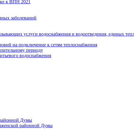
вке к ВПН 2021
нных заболеваний
азывающих услуги водоснабжения и водоотведения, единых те
ловий на подключение к сетям теплоснабжения
опительному периоду
итьевого водоснабжения
 районной Думы
лженской районной Думы