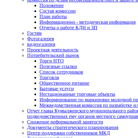
Положение
Состав комиссии
План работы
Информационно - методическая информация
Отчеты о работе КДН и ЗП
Гостям
Фотогалерея
видеогалерея
Проектная деятельность
Потребительский рынок
Торги НТО
Полезные ссылки
Список сотрудников
Торговля
Общественное питание
Бытовые услуги
Нестационарные торговые объекты
Информирование по маркировке молочной п
Межведомственная комиссия по разработке и
Отчет главы Кумылженского муниципального район
подведомственных ему органов местного самоупра
Снижение неформальной занятости
Документы стратегического планирования
Центр поддержки собственников МКД