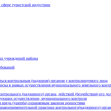
в сфере туристской индустрии
ых учреждений района
ебований
ться контрольным (надзором) органом у контролируемого лица
риска в рамках осуществления муниципального земельного конт
нтрольного (надзорного) органа, действий (бездействия) его д
рующих осуществление, муниципального контроля
 вреда (ущерба) охраняемым законом ценностями
правоприменительной практики контрольного(надзорного) орга