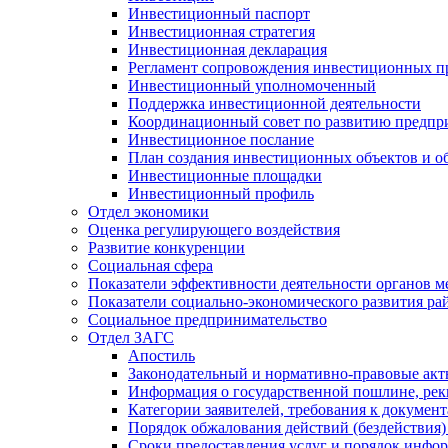
Инвестиционный паспорт
Инвестиционная стратегия
Инвестиционная декларация
Регламент сопровождения инвестиционных п
Инвестиционный уполномоченный
Поддержка инвестиционной деятельности
Координационный совет по развитию предпр
Инвестиционное послание
План создания инвестиционных объектов и о
Инвестиционные площадки
Инвестиционный профиль
Отдел экономики
Оценка регулирующего воздействия
Развитие конкуренции
Социальная сфера
Показатели эффективности деятельности органов м
Показатели социально-экономического развития ра
Социальное предпринимательство
Отдел ЗАГС
Апостиль
Законодательный и нормативно-правовые ак
Информация о государственной пошлине, рек
Категории заявителей, требования к докумен
Порядок обжалования действий (бездействия)
Сроки предоставления услуг и порядок инфо