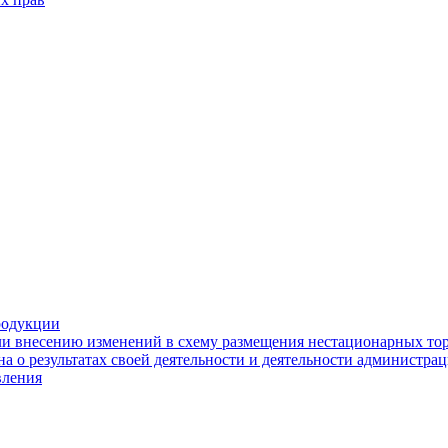
родукции
ли внесению изменений в схему размещения нестационарных то
а о результатах своей деятельности и деятельности администр
вления