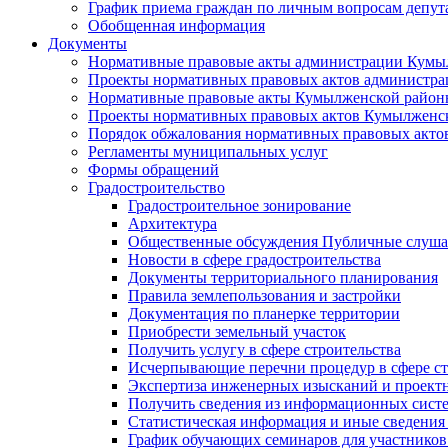
График приема граждан по личным вопросам депут
Обобщенная информация
Документы
Нормативные правовые акты администрации Кумы
Проекты нормативных правовых актов администра
Нормативные правовые акты Кумылженской райо
Проекты нормативных правовых актов Кумылженс
Порядок обжалования нормативных правовых акто
Регламенты муниципальных услуг
Формы обращений
Градостроительство
Градостроительное зонирование
Архитектура
Общественные обсуждения Публичные слуш
Новости в сфере градостроительства
Документы территориального планирования
Правила землепользования и застройки
Документация по планерке территории
Приобрести земельный участок
Получить услугу в сфере строительства
Исчерпывающие перечни процедур в сфере ст
Экспертиза инженерных изысканий и проект
Получить сведения из информационных систем
Статистическая информация и иные сведения 
График обучающих семинаров для участников