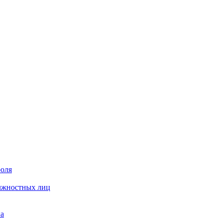
роля
олжностных лиц
на