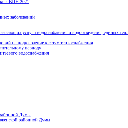
вке к ВПН 2021
нных заболеваний
азывающих услуги водоснабжения и водоотведения, единых те
ловий на подключение к сетям теплоснабжения
опительному периоду
итьевого водоснабжения
 районной Думы
лженской районной Думы