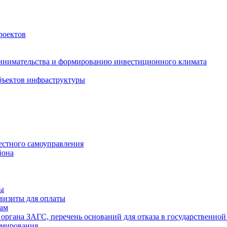
роектов
инимательства и формированию инвестиционного климата
бъектов инфраструктуры
естного самоуправления
йона
ты
визиты для оплаты
там
 органа ЗАГС, перечень оснований для отказа в государственной
рмирования