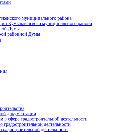
атами
лженского муниципального района
ции Кумылженского муниципального района
нной Думы
кой районной Думы
в
ания
роительства
ной документации
 в сфере градостроительной деятельности
о градостроительной деятельности
 градостроительной деятельности