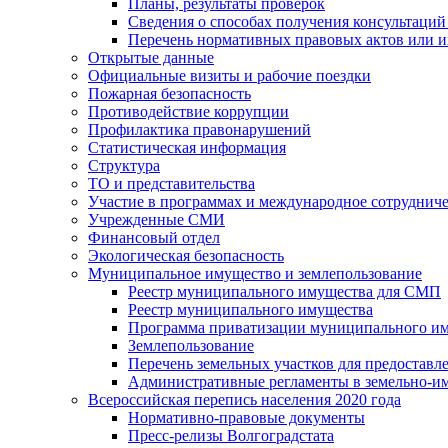
Планы, результаты проверок
Сведения о способах получения консультаций
Перечень нормативных правовых актов или и
Открытые данные
Официальные визиты и рабочие поездки
Пожарная безопасность
Противодействие коррупции
Профилактика правонарушений
Статистическая информация
Структура
ТО и представительства
Участие в программах и международное сотруднич
Учрежденные СМИ
Финансовый отдел
Экологическая безопасность
Муниципальное имущество и землепользование
Реестр муниципального имущества для СМП
Реестр муниципального имущества
Программа приватизации муниципального и
Землепользование
Перечень земельных участков для предоставл
Административные регламенты в земельно-и
Всероссийская перепись населения 2020 года
Нормативно-правовые документы
Пресс-релизы Волгоградстата