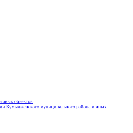
рговых объектов
ации Кумылженского муниципального района и иных