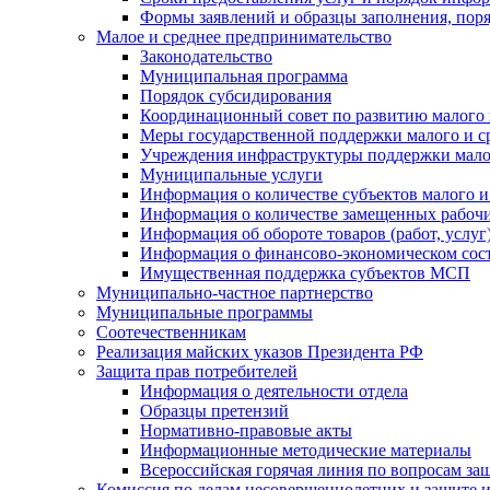
Формы заявлений и образцы заполнения, пор
Малое и среднее предпринимательство
Законодательство
Муниципальная программа
Порядок субсидирования
Координационный совет по развитию малого 
Меры государственной поддержки малого и с
Учреждения инфраструктуры поддержки малог
Муниципальные услуги
Информация о количестве субъектов малого и
Информация о количестве замещенных рабочих
Информация об обороте товаров (работ, услу
Информация о финансово-экономическом сост
Имущественная поддержка субъектов МСП
Муниципально-частное партнерство
Муниципальные программы
Соотечественникам
Реализация майских указов Президента РФ
Защита прав потребителей
Информация о деятельности отдела
Образцы претензий
Нормативно-правовые акты
Информационные методические материалы
Всероссийская горячая линия по вопросам за
Комиссия по делам несовершеннолетних и защите и