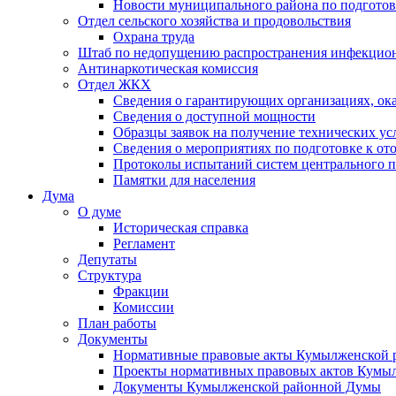
Новости муниципального района по подгото
Отдел сельского хозяйства и продовольствия
Охрана труда
Штаб по недопущению распространения инфекцио
Антинаркотическая комиссия
Отдел ЖКХ
Сведения о гарантирующих организациях, ок
Сведения о доступной мощности
Образцы заявок на получение технических ус
Сведения о мероприятиях по подготовке к от
Протоколы испытаний систем центрального п
Памятки для населения
Дума
О думе
Историческая справка
Регламент
Депутаты
Структура
Фракции
Комиссии
План работы
Документы
Нормативные правовые акты Кумылженской
Проекты нормативных правовых актов Кумы
Документы Кумылженской районной Думы