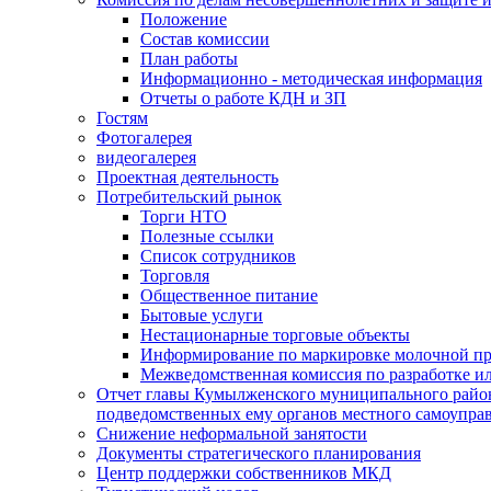
Положение
Состав комиссии
План работы
Информационно - методическая информация
Отчеты о работе КДН и ЗП
Гостям
Фотогалерея
видеогалерея
Проектная деятельность
Потребительский рынок
Торги НТО
Полезные ссылки
Список сотрудников
Торговля
Общественное питание
Бытовые услуги
Нестационарные торговые объекты
Информирование по маркировке молочной п
Межведомственная комиссия по разработке и
Отчет главы Кумылженского муниципального район
подведомственных ему органов местного самоупра
Снижение неформальной занятости
Документы стратегического планирования
Центр поддержки собственников МКД