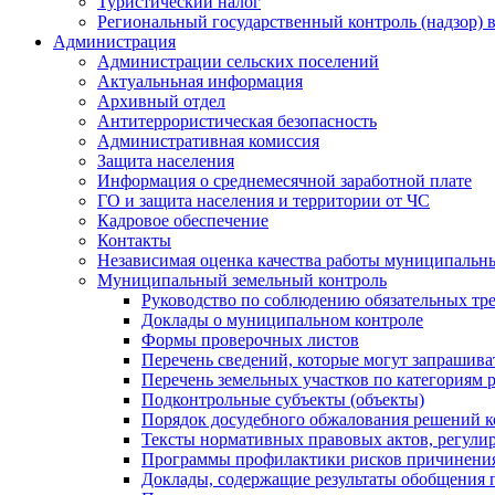
Туристический налог
Региональный государственный контроль (надзор) 
Администрация
Администрации сельских поселений
Актуальньная информация
Архивный отдел
Антитеррористическая безопасность
Административная комиссия
Защита населения
Информация о среднемесячной заработной плате
ГО и защита населения и территории от ЧС
Кадровое обеспечение
Контакты
Независимая оценка качества работы муниципальн
Муниципальный земельный контроль
Руководство по соблюдению обязательных тр
Доклады о муниципальном контроле
Формы проверочных листов
Перечень сведений, которые могут запрашива
Перечень земельных участков по категориям 
Подконтрольные субъекты (объекты)
Порядок досудебного обжалования решений ко
Тексты нормативных правовых актов, регули
Программы профилактики рисков причинения
Доклады, содержащие результаты обобщения 