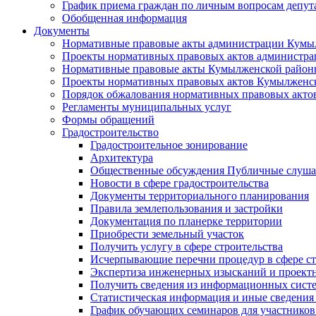
График приема граждан по личным вопросам депут
Обобщенная информация
Документы
Нормативные правовые акты администрации Кумы
Проекты нормативных правовых актов администра
Нормативные правовые акты Кумылженской райо
Проекты нормативных правовых актов Кумылженс
Порядок обжалования нормативных правовых акто
Регламенты муниципальных услуг
Формы обращений
Градостроительство
Градостроительное зонирование
Архитектура
Общественные обсуждения Публичные слуш
Новости в сфере градостроительства
Документы территориального планирования
Правила землепользования и застройки
Документация по планерке территории
Приобрести земельный участок
Получить услугу в сфере строительства
Исчерпывающие перечни процедур в сфере ст
Экспертиза инженерных изысканий и проект
Получить сведения из информационных систем
Статистическая информация и иные сведения 
График обучающих семинаров для участников