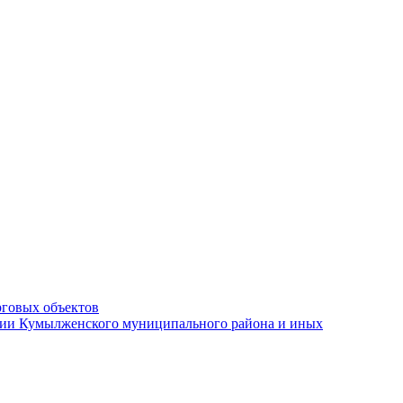
рговых объектов
ации Кумылженского муниципального района и иных