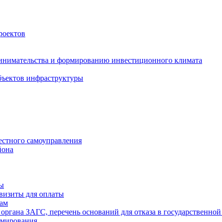
роектов
инимательства и формированию инвестиционного климата
бъектов инфраструктуры
естного самоуправления
йона
ты
визиты для оплаты
там
 органа ЗАГС, перечень оснований для отказа в государственной
рмирования