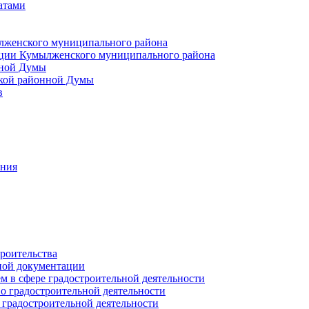
атами
лженского муниципального района
ции Кумылженского муниципального района
нной Думы
кой районной Думы
в
ания
роительства
ной документации
 в сфере градостроительной деятельности
о градостроительной деятельности
 градостроительной деятельности