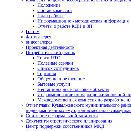
Положение
Состав комиссии
План работы
Информационно - методическая информация
Отчеты о работе КДН и ЗП
Гостям
Фотогалерея
видеогалерея
Проектная деятельность
Потребительский рынок
Торги НТО
Полезные ссылки
Список сотрудников
Торговля
Общественное питание
Бытовые услуги
Нестационарные торговые объекты
Информирование по маркировке молочной п
Межведомственная комиссия по разработке и
Отчет главы Кумылженского муниципального район
подведомственных ему органов местного самоупра
Снижение неформальной занятости
Документы стратегического планирования
Центр поддержки собственников МКД