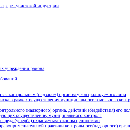
в сфере туристской индустрии
ых учреждений района
ебований
ться контрольным (надзором) органом у контролируемого лица
риска в рамках осуществления муниципального земельного конт
нтрольного (надзорного) органа, действий (бездействия) его д
рующих осуществление, муниципального контроля
 вреда (ущерба) охраняемым законом ценностями
правоприменительной практики контрольного(надзорного) орга