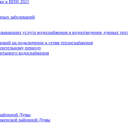
вке к ВПН 2021
нных заболеваний
азывающих услуги водоснабжения и водоотведения, единых те
ловий на подключение к сетям теплоснабжения
опительному периоду
итьевого водоснабжения
 районной Думы
лженской районной Думы