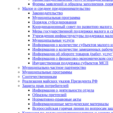
Формы заявлений и образцы заполнения, пор
Малое и среднее предпринимательство
Законодательство
Муниципальная программа
Порядок субсидирования
Координационный совет по развитию малого 
Меры государственной поддержки малого и с
Учреждения инфраструктуры поддержки малог
Муниципальные услуги
Информация о количестве субъектов малого и
Информация о количестве замещенных рабочих
Информация об обороте товаров (работ, услу
Информация о финансово-экономическом сост
Имущественная поддержка субъектов МСП
Муниципально-частное партнерство
Муниципальные программы
Соотечественникам
Реализация майских указов Президента РФ
Защита прав потребителей
Информация о деятельности отдела
Образцы претензий
Нормативно-правовые акты
Информационные методические материалы
Всероссийская горячая линия по вопросам за
Комиссия по делам несовершеннолетних и защите и