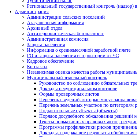
Туристический налог
Региональный государственный контроль (надзор) 
Администрация
Администрации сельских поселений
Актуальньная информация
Архивный отдел
Антитеррористическая безопасность
Административная комиссия
Защита населения
Информация о среднемесячной заработной плате
ГО и защита населения и территории от ЧС
Кадровое обеспечение
Контакты
Независимая оценка качества работы муниципальн
Муниципальный земельный контроль
Руководство по соблюдению обязательных тр
Доклады о муниципальном контроле
Формы проверочных листов
Перечень сведений, которые могут запрашива
Перечень земельных участков по категориям 
Подконтрольные субъекты (объекты)
Порядок досудебного обжалования решений ко
Тексты нормативных правовых актов, регули
Программы профилактики рисков причинения
Доклады, содержащие результаты обобщения 