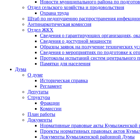
Новости муниципального района по подгото
Отдел сельского хозяйства и продовольствия
Охрана труда
Штаб по недопущению распространения инфекцио
Антинаркотическая комиссия
Отдел ЖКХ
Сведения о гарантирующих организациях, ок
Сведения о доступной мощности
Образцы заявок на получение технических ус
Сведения о мероприятиях по подготовке к от
Протоколы испытаний систем центрального п
Памятки для населения
Дума
О думе
Историческая справка
Регламент
Депутаты
Структура
Фракции
Комиссии
План работы
Документы
Нормативные правовые акты Кумылженской
Проекты нормативных правовых актов Кумы
Документы Кумылженской районной Думы