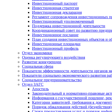
Инвестиционный паспорт
Инвестиционная стратегия
Инвестиционная декларация
Регламент сопровождения инвестиционных п
Инвестиционный уполномоченный
Поддержка инвестиционной деятельности
Координационный совет по развитию предпр
Инвестиционное послание
План создания инвестиционных объектов и о
Инвестиционные площадки
Инвестиционный профиль
Отдел экономики
Оценка регулирующего воздействия
Развитие конкуренции
Социальная сфера
Показатели эффективности деятельности органов м
Показатели социально-экономического развития ра
Социальное предпринимательство
Отдел ЗАГС
Апостиль
Законодательный и нормативно-правовые ак
Информация о государственной пошлине, рек
Категории заявителей, требования к докумен
Порядок обжалования действий (бездействия)
Сроки предоставления услуг и порядок инфо