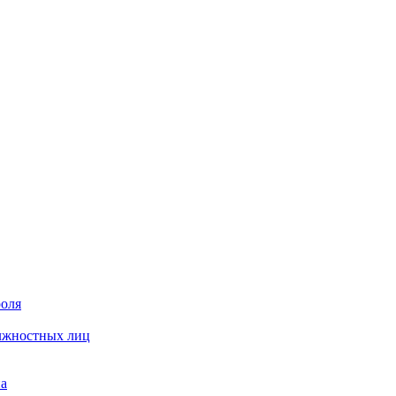
роля
олжностных лиц
на