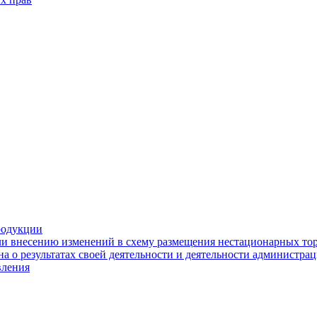
родукции
ли внесению изменений в схему размещения нестационарных то
а о результатах своей деятельности и деятельности администр
вления