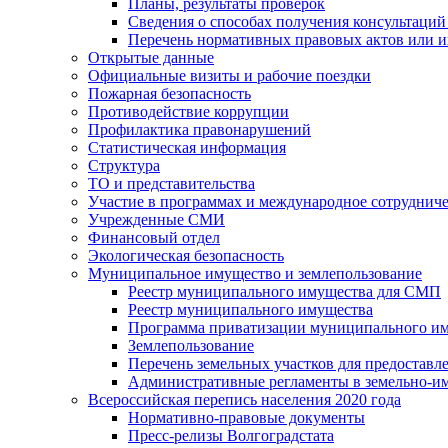
Планы, результаты проверок
Сведения о способах получения консультаций
Перечень нормативных правовых актов или и
Открытые данные
Официальные визиты и рабочие поездки
Пожарная безопасность
Противодействие коррупции
Профилактика правонарушений
Статистическая информация
Структура
ТО и представительства
Участие в программах и международное сотруднич
Учрежденные СМИ
Финансовый отдел
Экологическая безопасность
Муниципальное имущество и землепользование
Реестр муниципального имущества для СМП
Реестр муниципального имущества
Программа приватизации муниципального и
Землепользование
Перечень земельных участков для предоставл
Административные регламенты в земельно-и
Всероссийская перепись населения 2020 года
Нормативно-правовые документы
Пресс-релизы Волгоградстата