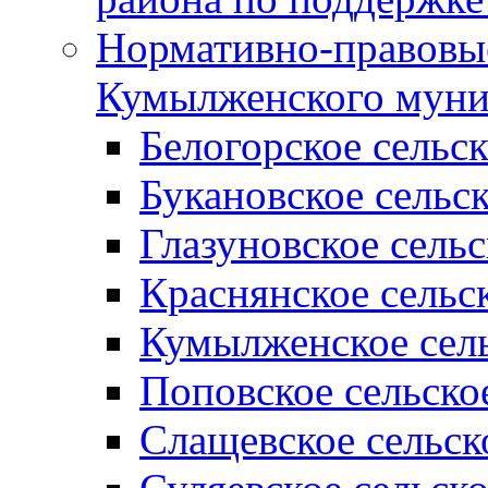
Нормативно-правовые
Кумылженского муни
Белогорское сельс
Букановское сельс
Глазуновское сель
Краснянское сельс
Кумылженское сель
Поповское сельско
Слащевское сельск