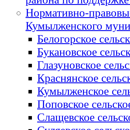
Нормативно-правовые
Кумылженского муни
Белогорское сельс
Букановское сельс
Глазуновское сель
Краснянское сельс
Кумылженское сель
Поповское сельско
Слащевское сельск