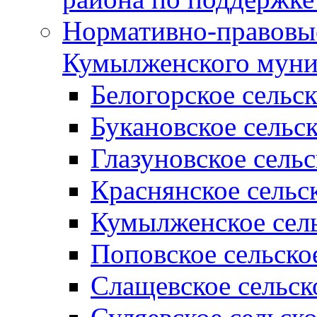
Нормативно-правовые
Кумылженского муни
Белогорское сельс
Букановское сельс
Глазуновское сель
Краснянское сельс
Кумылженское сель
Поповское сельско
Слащевское сельск