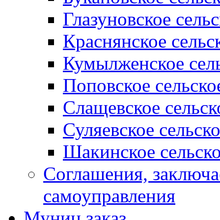
Глазуновское сель
Краснянское сельс
Кумылженское сель
Поповское сельско
Слащевское сельск
Суляевское сельск
Шакинское сельско
Соглашения, заключ
самоуправления
Муниц заказ