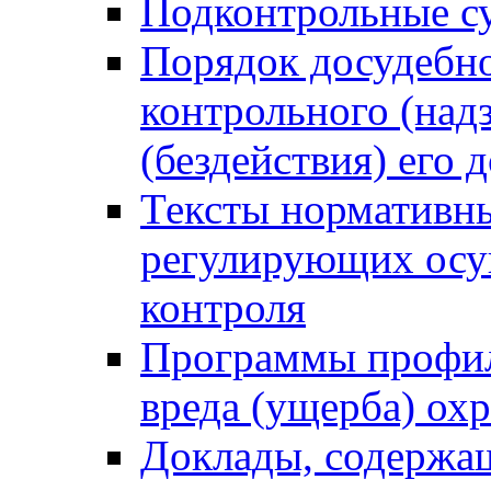
Подконтрольные су
Порядок досудебн
контрольного (надз
(бездействия) его
Тексты нормативны
регулирующих осу
контроля
Программы профил
вреда (ущерба) ох
Доклады, содержа