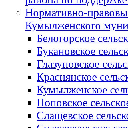
Нормативно-правовые
Кумылженского муни
Белогорское сельс
Букановское сельс
Глазуновское сель
Краснянское сельс
Кумылженское сель
Поповское сельско
Слащевское сельск