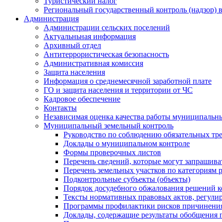
Туристический налог
Региональный государственный контроль (надзор) 
Администрация
Администрации сельских поселений
Актуальньная информация
Архивный отдел
Антитеррористическая безопасность
Административная комиссия
Защита населения
Информация о среднемесячной заработной плате
ГО и защита населения и территории от ЧС
Кадровое обеспечение
Контакты
Независимая оценка качества работы муниципальн
Муниципальный земельный контроль
Руководство по соблюдению обязательных тр
Доклады о муниципальном контроле
Формы проверочных листов
Перечень сведений, которые могут запрашива
Перечень земельных участков по категориям 
Подконтрольные субъекты (объекты)
Порядок досудебного обжалования решений ко
Тексты нормативных правовых актов, регули
Программы профилактики рисков причинения
Доклады, содержащие результаты обобщения 