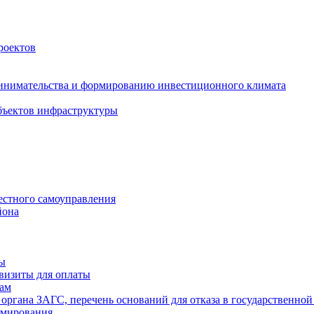
роектов
инимательства и формированию инвестиционного климата
бъектов инфраструктуры
естного самоуправления
йона
ты
визиты для оплаты
там
 органа ЗАГС, перечень оснований для отказа в государственной
рмирования