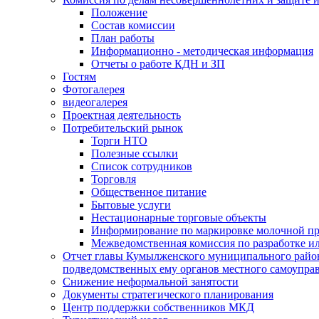
Положение
Состав комиссии
План работы
Информационно - методическая информация
Отчеты о работе КДН и ЗП
Гостям
Фотогалерея
видеогалерея
Проектная деятельность
Потребительский рынок
Торги НТО
Полезные ссылки
Список сотрудников
Торговля
Общественное питание
Бытовые услуги
Нестационарные торговые объекты
Информирование по маркировке молочной п
Межведомственная комиссия по разработке и
Отчет главы Кумылженского муниципального район
подведомственных ему органов местного самоупра
Снижение неформальной занятости
Документы стратегического планирования
Центр поддержки собственников МКД