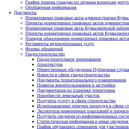
График приема граждан по личным вопросам депут
Обобщенная информация
Документы
Нормативные правовые акты администрации Кумы
Проекты нормативных правовых актов администра
Нормативные правовые акты Кумылженской райо
Проекты нормативных правовых актов Кумылженс
Порядок обжалования нормативных правовых акто
Регламенты муниципальных услуг
Формы обращений
Градостроительство
Градостроительное зонирование
Архитектура
Общественные обсуждения Публичные слуш
Новости в сфере градостроительства
Документы территориального планирования
Правила землепользования и застройки
Документация по планерке территории
Приобрести земельный участок
Получить услугу в сфере строительства
Исчерпывающие перечни процедур в сфере ст
Экспертиза инженерных изысканий и проект
Получить сведения из информационных систем
Статистическая информация и иные сведения 
График обучающих семинаров для участников