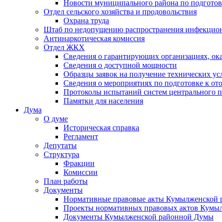
Новости муниципального района по подгото
Отдел сельского хозяйства и продовольствия
Охрана труда
Штаб по недопущению распространения инфекцио
Антинаркотическая комиссия
Отдел ЖКХ
Сведения о гарантирующих организациях, ок
Сведения о доступной мощности
Образцы заявок на получение технических ус
Сведения о мероприятиях по подготовке к от
Протоколы испытаний систем центрального п
Памятки для населения
Дума
О думе
Историческая справка
Регламент
Депутаты
Структура
Фракции
Комиссии
План работы
Документы
Нормативные правовые акты Кумылженской
Проекты нормативных правовых актов Кумы
Документы Кумылженской районной Думы