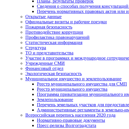
Планы, результаты проверок
Сведения о способах получения консультаций
Перечень нормативных правовых актов или и
Открытые данные
Официальные визиты и рабочие поездки
Пожарная безопасность
Противодействие коррупции
Профилактика правонарушений
Статистическая информация
Структура
ТО и представительства
Участие в программах и международное сотруднич
Учрежденные СМИ
Финансовый отдел
Экологическая безопасность
Муниципальное имущество и землепользование
Реестр муниципального имущества для СМП
Реестр муниципального имущества
Программа приватизации муниципального и
Землепользование
Перечень земельных участков для предоставл
Административные регламенты в земельно-и
Всероссийская перепись населения 2020 года
Нормативно-правовые документы
Пресс-релизы Волгоградстата