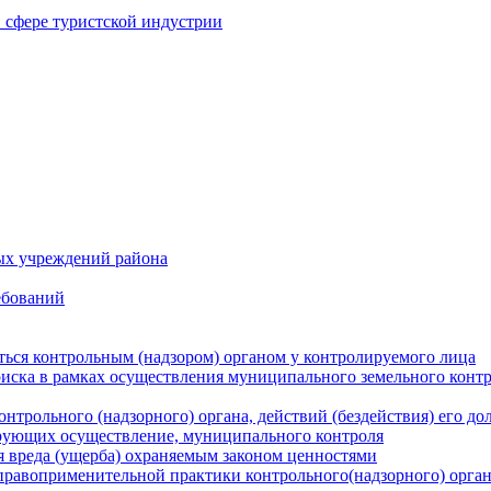
в сфере туристской индустрии
ых учреждений района
ебований
ться контрольным (надзором) органом у контролируемого лица
риска в рамках осуществления муниципального земельного конт
нтрольного (надзорного) органа, действий (бездействия) его д
рующих осуществление, муниципального контроля
 вреда (ущерба) охраняемым законом ценностями
правоприменительной практики контрольного(надзорного) орга