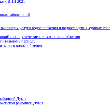
вке к ВПН 2021
нных заболеваний
азывающих услуги водоснабжения и водоотведения, единых те
ловий на подключение к сетям теплоснабжения
опительному периоду
итьевого водоснабжения
 районной Думы
лженской районной Думы