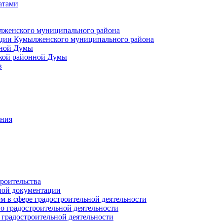
атами
лженского муниципального района
ции Кумылженского муниципального района
нной Думы
кой районной Думы
в
ания
роительства
ной документации
 в сфере градостроительной деятельности
о градостроительной деятельности
 градостроительной деятельности