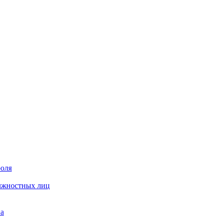
роля
олжностных лиц
на