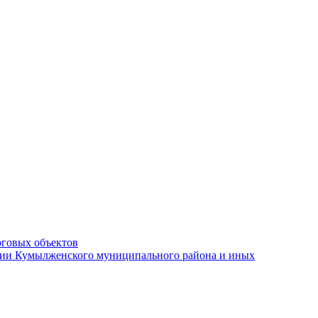
рговых объектов
ации Кумылженского муниципального района и иных