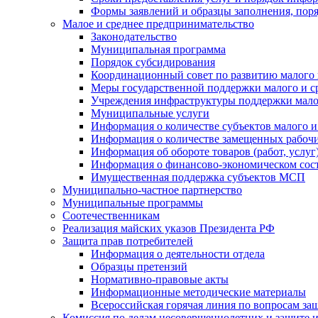
Формы заявлений и образцы заполнения, пор
Малое и среднее предпринимательство
Законодательство
Муниципальная программа
Порядок субсидирования
Координационный совет по развитию малого 
Меры государственной поддержки малого и с
Учреждения инфраструктуры поддержки малог
Муниципальные услуги
Информация о количестве субъектов малого и
Информация о количестве замещенных рабочих
Информация об обороте товаров (работ, услу
Информация о финансово-экономическом сост
Имущественная поддержка субъектов МСП
Муниципально-частное партнерство
Муниципальные программы
Соотечественникам
Реализация майских указов Президента РФ
Защита прав потребителей
Информация о деятельности отдела
Образцы претензий
Нормативно-правовые акты
Информационные методические материалы
Всероссийская горячая линия по вопросам за
Комиссия по делам несовершеннолетних и защите и