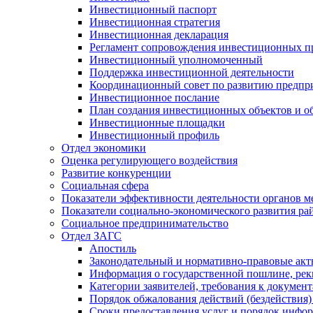
Инвестиционный паспорт
Инвестиционная стратегия
Инвестиционная декларация
Регламент сопровождения инвестиционных п
Инвестиционный уполномоченный
Поддержка инвестиционной деятельности
Координационный совет по развитию предпр
Инвестиционное послание
План создания инвестиционных объектов и о
Инвестиционные площадки
Инвестиционный профиль
Отдел экономики
Оценка регулирующего воздействия
Развитие конкуренции
Социальная сфера
Показатели эффективности деятельности органов м
Показатели социально-экономического развития ра
Социальное предпринимательство
Отдел ЗАГС
Апостиль
Законодательный и нормативно-правовые ак
Информация о государственной пошлине, рек
Категории заявителей, требования к докумен
Порядок обжалования действий (бездействия)
Сроки предоставления услуг и порядок инфо