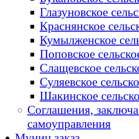
Глазуновское сель
Краснянское сельс
Кумылженское сель
Поповское сельско
Слащевское сельск
Суляевское сельск
Шакинское сельско
Соглашения, заключ
самоуправления
Муниц заказ