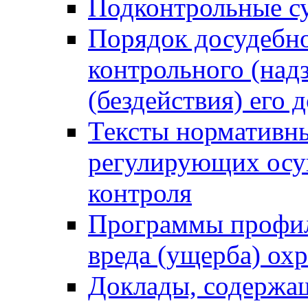
Подконтрольные су
Порядок досудебн
контрольного (надз
(бездействия) его
Тексты нормативны
регулирующих осу
контроля
Программы профил
вреда (ущерба) ох
Доклады, содержа