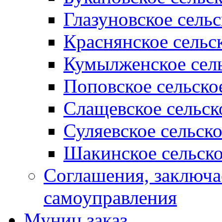
Глазуновское сель
Краснянское сельс
Кумылженское сель
Поповское сельско
Слащевское сельск
Суляевское сельск
Шакинское сельско
Соглашения, заключ
самоуправления
Муниц заказ