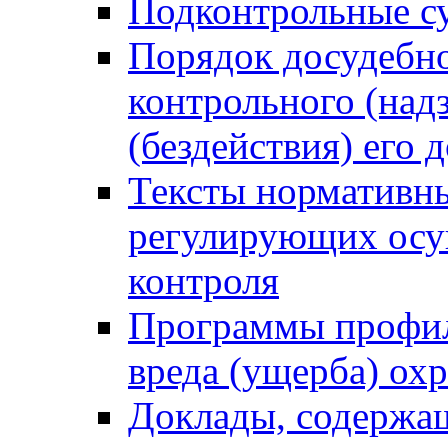
Подконтрольные су
Порядок досудебн
контрольного (надз
(бездействия) его
Тексты нормативны
регулирующих осу
контроля
Программы профил
вреда (ущерба) ох
Доклады, содержа