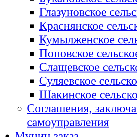
Глазуновское сель
Краснянское сельс
Кумылженское сель
Поповское сельско
Слащевское сельск
Суляевское сельск
Шакинское сельско
Соглашения, заключ
самоуправления
Муниц заказ