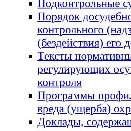
Подконтрольные су
Порядок досудебн
контрольного (надз
(бездействия) его
Тексты нормативны
регулирующих осу
контроля
Программы профил
вреда (ущерба) ох
Доклады, содержа