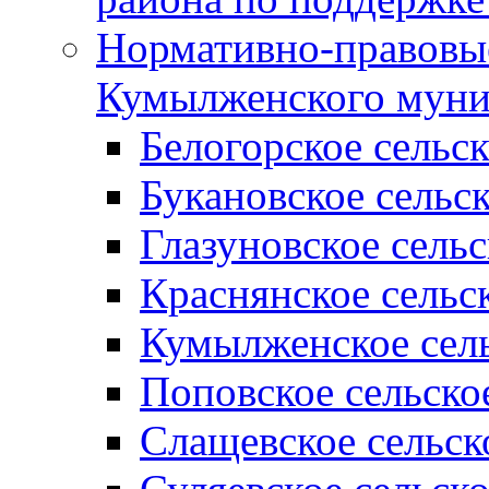
Нормативно-правовые
Кумылженского муни
Белогорское сельс
Букановское сельс
Глазуновское сель
Краснянское сельс
Кумылженское сель
Поповское сельско
Слащевское сельск