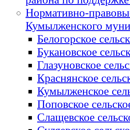
Нормативно-правовые
Кумылженского муни
Белогорское сельс
Букановское сельс
Глазуновское сель
Краснянское сельс
Кумылженское сель
Поповское сельско
Слащевское сельск