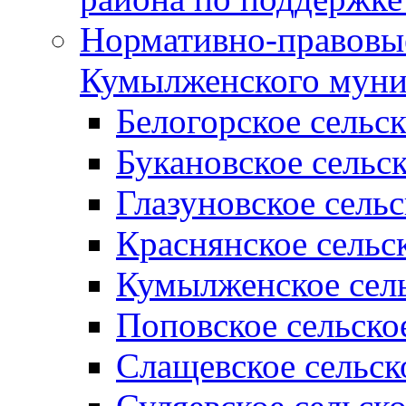
Нормативно-правовые
Кумылженского муни
Белогорское сельс
Букановское сельс
Глазуновское сель
Краснянское сельс
Кумылженское сель
Поповское сельско
Слащевское сельск