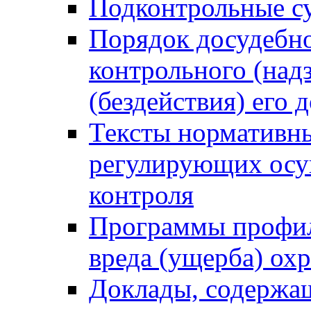
Подконтрольные су
Порядок досудебн
контрольного (надз
(бездействия) его
Тексты нормативны
регулирующих осу
контроля
Программы профил
вреда (ущерба) ох
Доклады, содержа