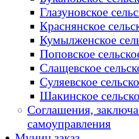
Глазуновское сель
Краснянское сельс
Кумылженское сель
Поповское сельско
Слащевское сельск
Суляевское сельск
Шакинское сельско
Соглашения, заключ
самоуправления
Муниц заказ