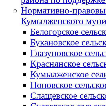
Нормативно-правовые
Кумылженского муни
Белогорское сельс
Букановское сельс
Глазуновское сель
Краснянское сельс
Кумылженское сель
Поповское сельско
Слащевское сельск