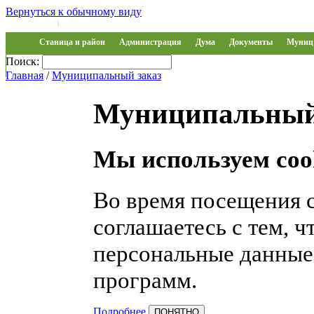
Вернуться к обычному виду
Войти на сайт
Регистрация
|
Станица и район
Администрация
Дума
Документы
Муниц 
Поиск:
Обращения
Главная
/
Муниципальный заказ
Муниципальный
Мы используем coo
Во время посещения 
соглашаетесь с тем, 
персональные данные
программ.
Подробнее
ПОНЯТНО