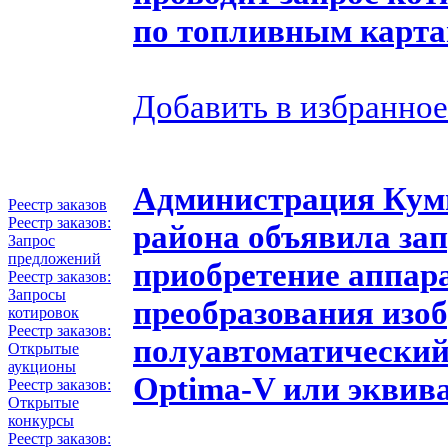
по топливным картам
Добавить в избранное
Администрация Кум
Реестр заказов
Реестр заказов:
района объявила зап
Запрос
предложений
приобретение аппар
Реестр заказов:
Запросы
преобразования изо
котировок
Реестр заказов:
полуавтоматически
Открытые
аукционы
Optima-V или эквив
Реестр заказов:
Открытые
конкурсы
Реестр заказов: