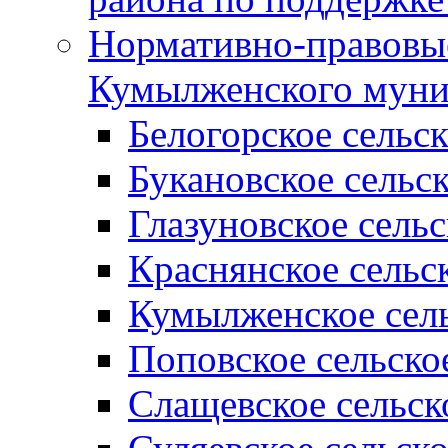
Нормативно-правовые
Кумылженского муни
Белогорское сельс
Букановское сельс
Глазуновское сель
Краснянское сельс
Кумылженское сель
Поповское сельско
Слащевское сельск